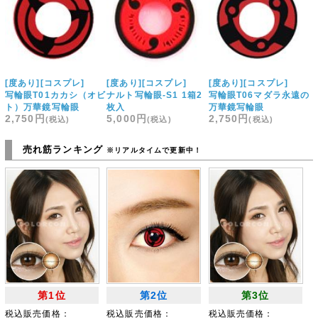
[度あり][コスプレ]
[度あり][コスプレ]
[度あり][コスプレ]
写輪眼T01カカシ（オビ
ナルト写輪眼-S1 1箱2
写輪眼T06マダラ永遠の
ト）万華鏡写輪眼
枚入
万華鏡写輪眼
2,750円
5,000円
2,750円
売れ筋ランキング
※リアルタイムで更新中！
第1位
第2位
第3位
税込販売価格：
税込販売価格：
税込販売価格：