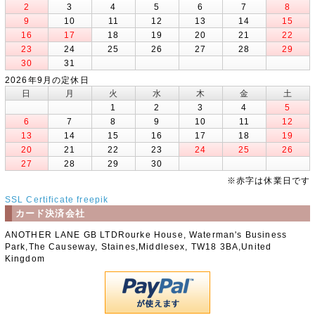
2
3
4
5
6
7
8
9
10
11
12
13
14
15
16
17
18
19
20
21
22
23
24
25
26
27
28
29
30
31
2026年9月の定休日
日
月
火
水
木
金
土
1
2
3
4
5
6
7
8
9
10
11
12
13
14
15
16
17
18
19
20
21
22
23
24
25
26
27
28
29
30
※赤字は休業日です
SSL Certificate
freepik
カード決済会社
ANOTHER LANE GB LTDRourke House, Waterman's Business
Park,The Causeway, Staines,Middlesex, TW18 3BA,United
Kingdom