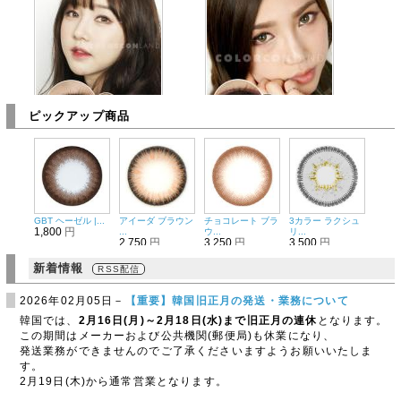
ピックアップ商品
3カラー ラクシュリ...
スリーカラー グリー...
3,500
円
3,250
円
GBT ヘーゼル |...
アイーダ ブラウン
チョコレート ブラ
3カラー ラクシュ
1,800
円
...
ウ...
リ...
2,750
円
3,250
円
3,500
円
新着情報
RSS配信
2026年02月05日－
【重要】韓国旧正月の発送・業務について
韓国では、
2月16日(月)～2月18日(水)まで旧正月の連休
となります。
この期間はメーカーおよび公共機関(郵便局)も休業になり、
発送業務ができませんのでご了承くださいますようお願いいたしま
す。
2月19日(木)から通常営業となります。