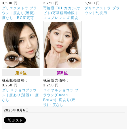
3,500
円
2,750
円
5,500
円
ダリエクストラ ブラ
写輪眼 T01 カカシ(オ
ダリエクストラ ブラ
ウン | 度あり(近視)・
ビト)万華鏡写輪眼 |
ウン | 乱視用
度なし・BC変更可
コスプレレンズ 度あ
り(近視)・度なし
第4位
第5位
税込販売価格：
税込販売価格：
3,250
円
3,250
円
ダリ II チョコブラウ
ロイヤルショコラ ブ
ン | 度あり(近視)・度
ラウン(Cacao
なし
Brown)| 度あり(近
視)・度なし
2026年8月6日