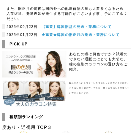
また、旧正月の前後は国内外への配送荷物の量も大変多くなるため
入荷遅延、発送遅延が発生する可能性がございます事、予めご了承く
ださい。
2025年09月22日－
【重要】韓国旧盆の発送・業務について
2025年01月22日－
★重要★韓国の旧正月の発送・業務について
PICK UP
あなたの瞳は何色ですか？試着の
できない通販にはとても大切な、
瞳の色別のカラコンの選び方をご
紹介。
瞳にやさしいシリコーンカラコンレンズなどをご紹介。
カラコン初心者の方、デカ目・盛りカラコンを卒業した
い方にもおすすめ。
種類別ランキング
度あり・近視用 TOP３