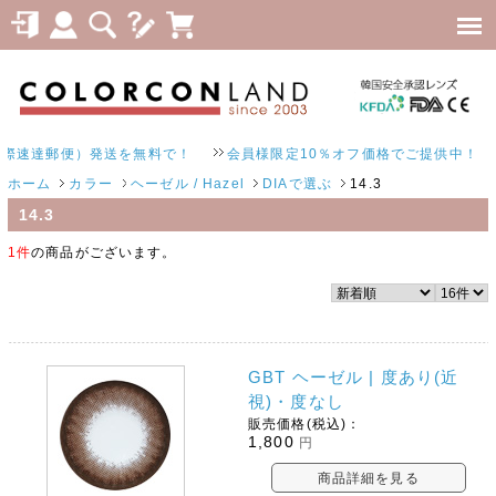
速達郵便）発送を無料で！
会員様限定10％オフ価格でご提供中！
ホーム
カラー
ヘーゼル / Hazel
DIAで選ぶ
14.3
14.3
1件
の商品がございます。
GBT ヘーゼル | 度あり(近
視)・度なし
販売価格(税込)：
1,800
円
商品詳細を見る