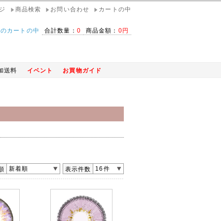
ジ
商品検索
お問い合わせ
カートの中
在のカートの中
合計数量：
0
商品金額：
0円
加送料
イベント
お買物ガイド
新着順
16件
順
表示件数