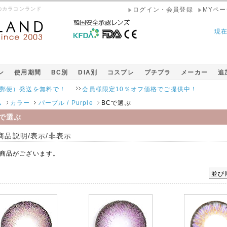
販のカラコンランド
ログイン・会員登録
MYペー
現
ン
使用期間
BC別
DIA別
コスプレ
プチプラ
メーカー
追
発送を無料で！
会員様限定10％オフ価格でご提供中！
ム
カラー
パープル / Purple
BCで選ぶ
Cで選ぶ
商品説明/表示/非表示
商品がございます。
並び