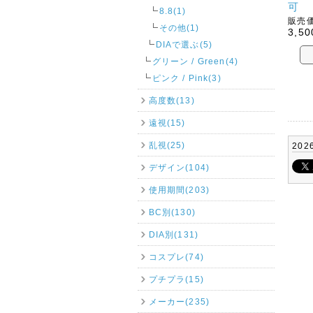
可
8.8(1)
販売価
その他(1)
3,50
DIAで選ぶ(5)
グリーン / Green(4)
ピンク / Pink(3)
高度数(13)
遠視(15)
乱視(25)
202
デザイン(104)
使用期間(203)
BC別(130)
DIA別(131)
コスプレ(74)
プチプラ(15)
メーカー(235)