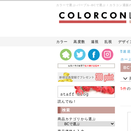
カラーで選ぶ-パープル-BCで選ぶ / カラコン通
カラー
高度数
遠視
乱視
デザイ
Kパケット（韓国の国際速達郵便）
ホー
B
5件
の
読んでね！
検索
商品カテゴリから選ぶ