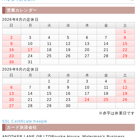
営業カレンダー
2026年8月の定休日
日
月
火
水
木
金
土
1
2
3
4
5
6
7
8
9
10
11
12
13
14
15
16
17
18
19
20
21
22
23
24
25
26
27
28
29
30
31
2026年9月の定休日
日
月
火
水
木
金
土
1
2
3
4
5
6
7
8
9
10
11
12
13
14
15
16
17
18
19
20
21
22
23
24
25
26
27
28
29
30
※赤字は休業日です
SSL Certificate
freepik
カード決済会社
ANOTHER LANE GB LTDRourke House, Waterman's Business