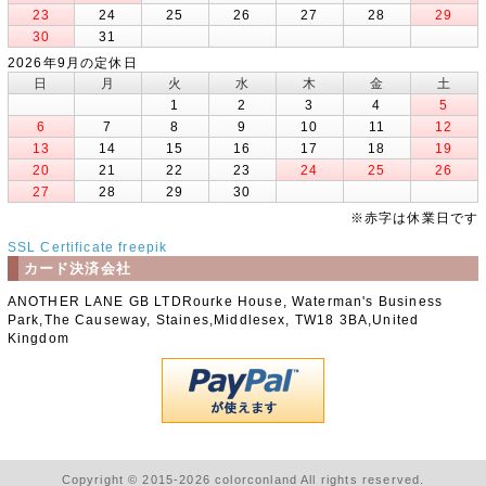
23
24
25
26
27
28
29
30
31
2026年9月の定休日
日
月
火
水
木
金
土
1
2
3
4
5
6
7
8
9
10
11
12
13
14
15
16
17
18
19
20
21
22
23
24
25
26
27
28
29
30
※赤字は休業日です
SSL Certificate
freepik
カード決済会社
ANOTHER LANE GB LTDRourke House, Waterman's Business
Park,The Causeway, Staines,Middlesex, TW18 3BA,United
Kingdom
Copyright © 2015-2026 colorconland All rights reserved.