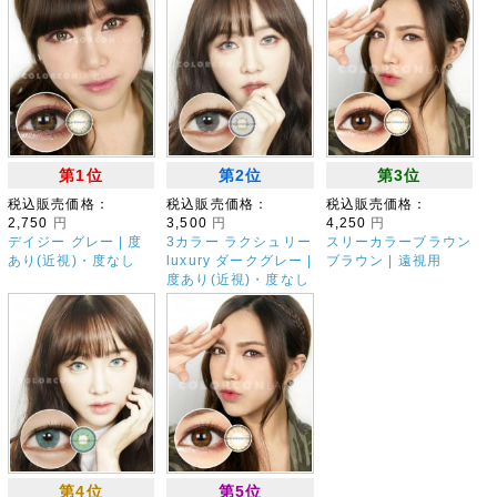
第1位
第2位
第3位
税込販売価格：
税込販売価格：
税込販売価格：
2,750
円
3,500
円
4,250
円
デイジー グレー | 度
3カラー ラクシュリー
スリーカラーブラウン
あり(近視)・度なし
luxury ダークグレー |
ブラウン | 遠視用
度あり(近視)・度なし
第4位
第5位