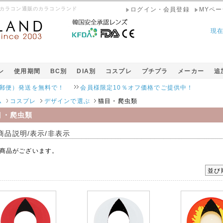
/ カラコン通販のカラコンランド
ログイン・会員登録
MYペー
現
ン
使用期間
BC別
DIA別
コスプレ
プチプラ
メーカー
追
発送を無料で！
会員様限定10％オフ価格でご提供中！
ム
コスプレ
デザインで選ぶ
猫目・爬虫類
目・爬虫類
商品説明/表示/非表示
商品がございます。
並び