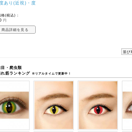
度あり(近視)・度
格(税込)：
0
円
商品詳細を見る
並び
猫目・爬虫類
売れ筋ランキング
※リアルタイムで更新中！