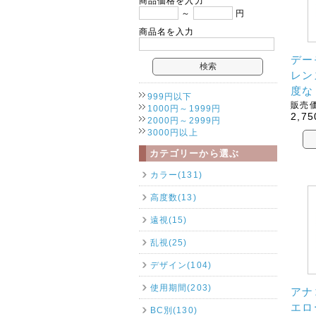
商品価格を入力
～
円
商品名を入力
デー
レン
度な
999円以下
販売価
1000円～1999円
2,75
2000円～2999円
3000円以上
カテゴリーから選ぶ
カラー(131)
高度数(13)
遠視(15)
乱視(25)
デザイン(104)
使用期間(203)
アナ
エロ
BC別(130)