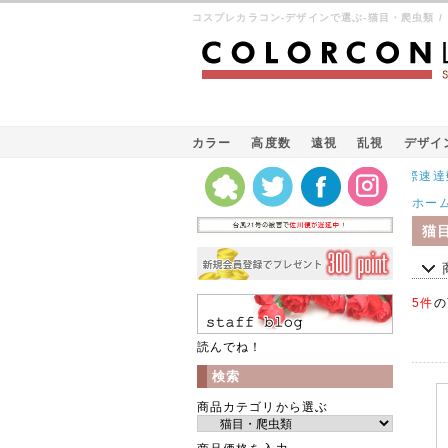
コスプレカラコン-デザインで選ぶ-猫目・爬虫類 
カラー
高度数
遠視
乱視
デザイ
Kパケット（韓国の国際速達郵便）
ホー
猫
5件
の
読んでね！
検索
商品カテゴリから選ぶ