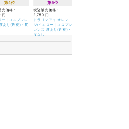
第4位
第5位
販売価格：
税込販売価格：
0
円
2,750
円
ー | コスプレレ
ドラゴンアイ オレン
度あり(近視)・度
ジ/イエロー | コスプレ
レンズ 度あり(近視)・
度なし