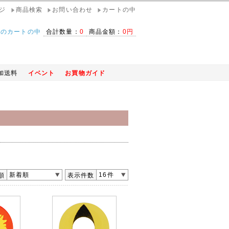
ジ
商品検索
お問い合わせ
カートの中
在のカートの中
合計数量：
0
商品金額：
0円
加送料
イベント
お買物ガイド
新着順
16件
順
表示件数