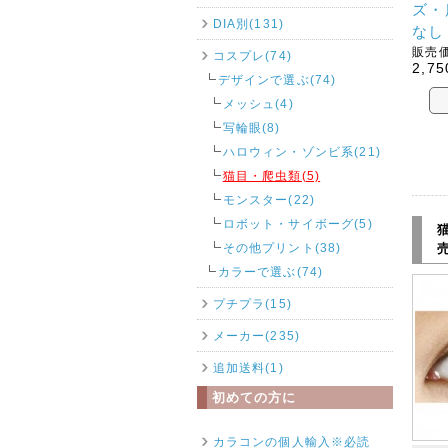
ズ・
DIA別(131)
なし
販売価
コスプレ(74)
2,75
デザインで選ぶ(74)
メッシュ(4)
写輪眼(8)
ハロウィン・ゾンビ系(21)
猫目・爬虫類(5)
モンスター(22)
ロボット・サイボーグ(5)
その他プリント(38)
カラーで選ぶ(74)
プチプラ(15)
メーカー(235)
追加送料(1)
初めての方に
カラコンの個人輸入※必読