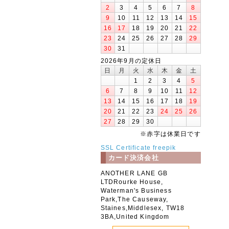
2
3
4
5
6
7
8
9
10
11
12
13
14
15
16
17
18
19
20
21
22
23
24
25
26
27
28
29
30
31
2026年9月の定休日
日
月
火
水
木
金
土
1
2
3
4
5
6
7
8
9
10
11
12
13
14
15
16
17
18
19
20
21
22
23
24
25
26
27
28
29
30
※赤字は休業日です
SSL Certificate
freepik
カード決済会社
ANOTHER LANE GB
LTDRourke House,
Waterman's Business
Park,The Causeway,
Staines,Middlesex, TW18
3BA,United Kingdom