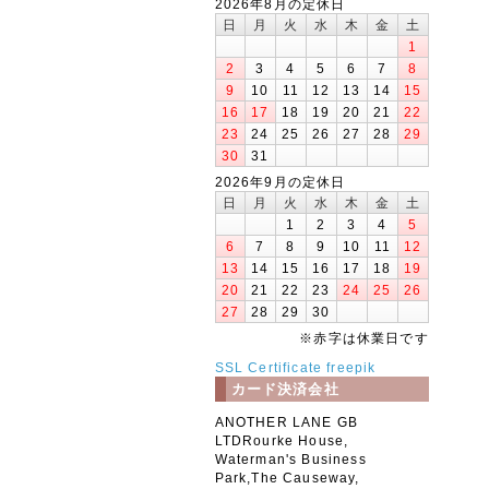
2026年8月の定休日
日
月
火
水
木
金
土
1
2
3
4
5
6
7
8
9
10
11
12
13
14
15
16
17
18
19
20
21
22
23
24
25
26
27
28
29
30
31
2026年9月の定休日
日
月
火
水
木
金
土
1
2
3
4
5
6
7
8
9
10
11
12
13
14
15
16
17
18
19
20
21
22
23
24
25
26
27
28
29
30
※赤字は休業日です
SSL Certificate
freepik
カード決済会社
ANOTHER LANE GB
LTDRourke House,
Waterman's Business
Park,The Causeway,