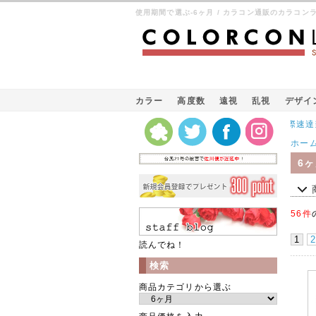
使用期間で選ぶ-6ヶ月 / カラコン通販のカラコン
カラー
高度数
遠視
乱視
デザイ
Kパケット（韓国の国際速達郵便）
ホー
6
56件
1
2
読んでね！
検索
商品カテゴリから選ぶ