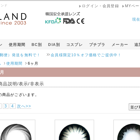
ランド
ログイン・会員登録
MYペー
現
ン
使用期間
BC別
DIA別
コスプレ
プチプラ
メーカー
追
発送を無料で！
会員様限定10％オフ価格でご提供中！
ム
使用期間
6ヶ月
ヶ月
商品説明/表示/非表示
の商品がございます。
3
4
次へ>>
並び