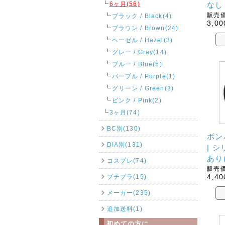
6ヶ月(56)
なし
販売価
ブラック / Black(4)
3,00
ブラウン / Brown(24)
ヘーゼル / Hazel(3)
グレー / Gray(14)
ブルー / Blue(5)
パープル / Purple(1)
グリーン / Green(3)
ピンク / Pink(2)
3ヶ月(74)
BC別(130)
ボン
DIA別(131)
| 
あり
コスプレ(74)
販売価
4,40
プチプラ(15)
メーカー(235)
追加送料(1)
初めての方に