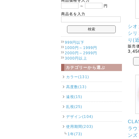
商品価格を入力
～
円
商品名を入力
シオ
シリ
り(
999円以下
販売価
1000円～1999円
3,45
2000円～2999円
3000円以上
カテゴリーから選ぶ
カラー(131)
高度数(13)
遠視(15)
乱視(25)
デザイン(104)
CL
使用期間(203)
ラウ
1年(73)
ンズ