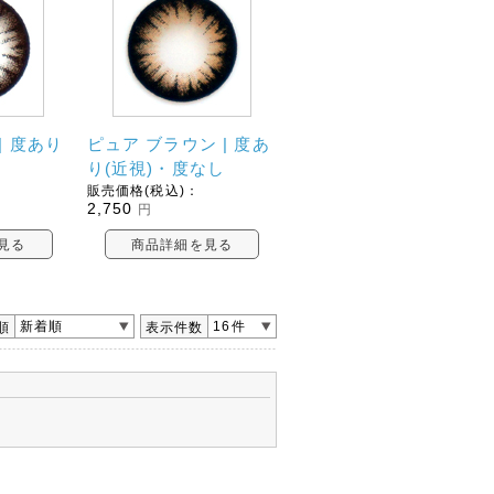
| 度あり
ピュア ブラウン | 度あ
し
り(近視)・度なし
販売価格(税込)：
2,750
円
見る
商品詳細を見る
新着順
16件
順
表示件数