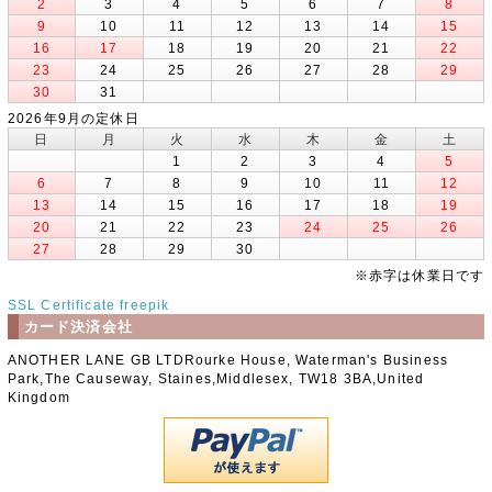
2
3
4
5
6
7
8
9
10
11
12
13
14
15
16
17
18
19
20
21
22
23
24
25
26
27
28
29
30
31
2026年9月の定休日
日
月
火
水
木
金
土
1
2
3
4
5
6
7
8
9
10
11
12
13
14
15
16
17
18
19
20
21
22
23
24
25
26
27
28
29
30
※赤字は休業日です
SSL Certificate
freepik
カード決済会社
ANOTHER LANE GB LTDRourke House, Waterman's Business
Park,The Causeway, Staines,Middlesex, TW18 3BA,United
Kingdom