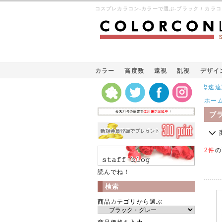
コスプレカラコン-カラーで選ぶ-ブラック / カラ
カラー
高度数
遠視
乱視
デザイ
Kパケット（韓国の国際速達郵便）
ホー
ブ
2件
の
読んでね！
検索
商品カテゴリから選ぶ