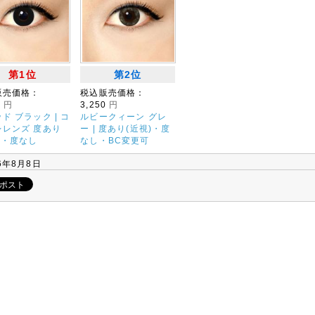
第1位
第2位
販売価格：
税込販売価格：
0
円
3,250
円
ド ブラック | コ
ルビークィーン グレ
レレンズ 度あり
ー | 度あり(近視)・度
)・度なし
なし・BC変更可
6年8月8日