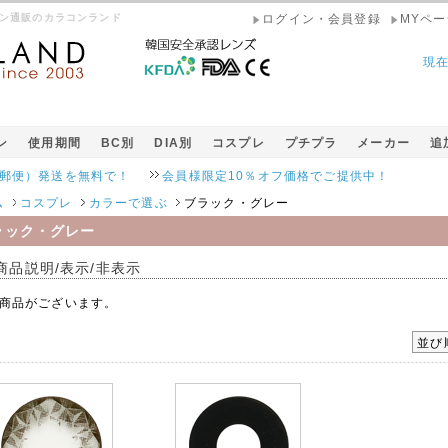
コン通販のカラコンランド
ログイン・会員登録
MYペー
現
ン
使用期間
BC別
DIA別
コスプレ
プチプラ
メーカー
追
発送を無料で！
会員様限定10％オフ価格でご提供中！
ム
コスプレ
カラーで選ぶ
ブラック・グレー
ラック・グレー
商品説明/表示/非表示
商品がございます。
並び