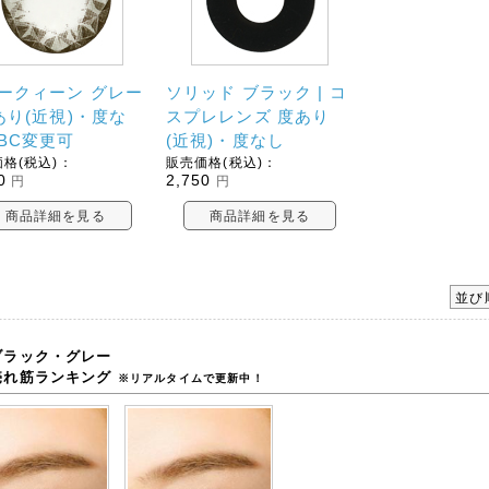
ークィーン グレー
ソリッド ブラック | コ
度あり(近視)・度な
スプレレンズ 度あり
BC変更可
(近視)・度なし
格(税込)：
販売価格(税込)：
0
2,750
円
円
商品詳細を見る
商品詳細を見る
並び
ブラック・グレー
売れ筋ランキング
※リアルタイムで更新中！