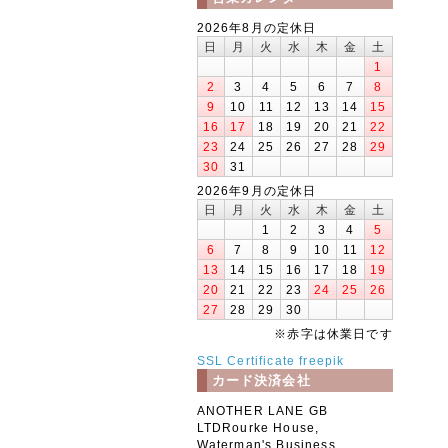
2026年8月の定休日
日
月
火
水
木
金
土
1
2
3
4
5
6
7
8
9
10
11
12
13
14
15
16
17
18
19
20
21
22
23
24
25
26
27
28
29
30
31
2026年9月の定休日
日
月
火
水
木
金
土
1
2
3
4
5
6
7
8
9
10
11
12
13
14
15
16
17
18
19
20
21
22
23
24
25
26
27
28
29
30
※赤字は休業日です
SSL Certificate
freepik
カード決済会社
ANOTHER LANE GB
LTDRourke House,
Waterman's Business