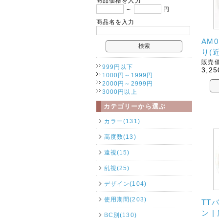
商品価格を入力
～
円
商品名を入力
AM0
り(
販売価
999円以下
3,25
1000円～1999円
2000円～2999円
3000円以上
カテゴリーから選ぶ
カラー(131)
高度数(13)
遠視(15)
乱視(25)
デザイン(104)
使用期間(203)
TT
ン 
BC別(130)