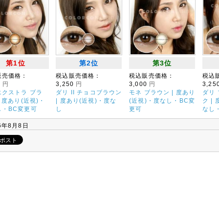
第1位
第2位
第3位
販売価格：
税込販売価格：
税込販売価格：
税込
0
円
3,250
円
3,000
円
3,25
エクストラ ブラ
ダリ II チョコブラウン
モネ ブラウン | 度あり
ダリ
| 度あり(近視)・
| 度あり(近視)・度な
(近視)・度なし・BC変
ク |
し・BC変更可
し
更可
なし
6年8月8日