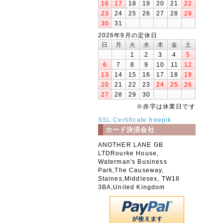
16
17
18
19
20
21
22
23
24
25
26
27
28
29
30
31
2026年9月の定休日
日
月
火
水
木
金
土
1
2
3
4
5
6
7
8
9
10
11
12
13
14
15
16
17
18
19
20
21
22
23
24
25
26
27
28
29
30
※赤字は休業日です
SSL Certificate
freepik
カード決済会社
ANOTHER LANE GB
LTDRourke House,
Waterman's Business
Park,The Causeway,
Staines,Middlesex, TW18
3BA,United Kingdom