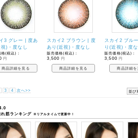
イ3 グレー | 度あ
スカイ2 ブラウン | 度
スカイ2 ブルー
近視)・度なし
あり(近視)・度なし
り(近視)・度
格(税込)：
販売価格(税込)：
販売価格(税込)：
0
3,500
3,500
円
円
円
商品詳細を見る
商品詳細を見る
商品詳細を
3
4
次へ>>
並び
4.0
売れ筋ランキング
※リアルタイムで更新中！