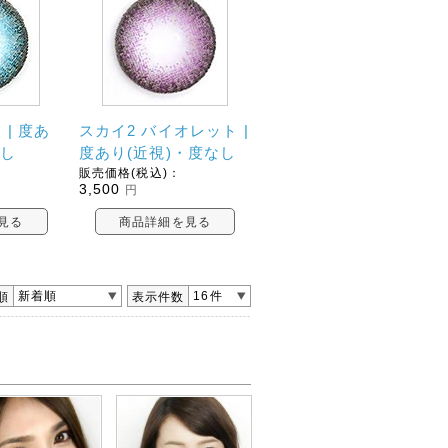
 | 度あ
スカイ2 バイオレット |
なし
度あり(近視)・度なし
販売価格(税込)：
3,500
円
見る
商品詳細を見る
新着順
16件
順
表示件数