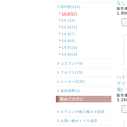
なし
DIA別(131)
販売価
1,80
14.0(57)
14.1(3)
14.2(31)
14.3(7)
14.4(4)
14.5(10)
14.8(19)
コスプレ(74)
プチプラ(15)
ハイ
メーカー(235)
グリ
視)
追加送料(1)
販売価
初めての方に
3,25
カラコンの個人輸入※必読
お買い物ガイド※必読