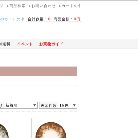
ジ
商品検索
お問い合わせ
カートの中
在のカートの中
合計数量：
0
商品金額：
0円
加送料
イベント
お買物ガイド
新着順
16件
順
表示件数