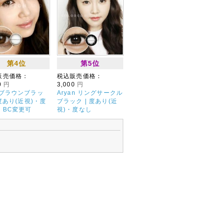
第4位
第5位
販売価格：
税込販売価格：
0
円
3,000
円
 ブラウンブラッ
Aryan リングサークル
 度あり(近視)・度
ブラック | 度あり(近
・BC変更可
視)・度なし