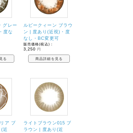
 グレー
ルビークィーン ブラウ
)・度な
ン | 度あり(近視)・度
なし・BC変更可
販売価格(税込)：
3,250
円
見る
商品詳細を見る
リア ブ
ライトブラウン015 ブ
り(近
ラウン | 度あり(近