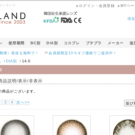
ラコンランド
ログイン・会員登録
MYペー
現
ン
使用期間
BC別
DIA別
コスプレ
プチプラ
メーカー
追
発送を無料で！
会員様限定10％オフ価格でご提供中！
ム
DIA別
14.0
0
商品説明/表示/非表示
の商品がございます。
3
4
次へ>>
並び