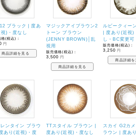
12 ブラック | 度あ
マジックアイブラウン2
ルビークィーン
近視)・度なし
トーン ブラウン
| 度あり(近視
格(税込)：
(JENNY BROWN)│乱
し・BC変更可
0
円
視用
販売価格(税込)：
3,250
円
販売価格(税込)：
商品詳細を見る
3,500
円
商品詳細を
商品詳細を見る
バレンタイン ブラウ
TTスタイル ブラウン |
スカイ G2カメ
| 度あり(近視)・度
度あり(近視)・度なし
ラウン | 度あ