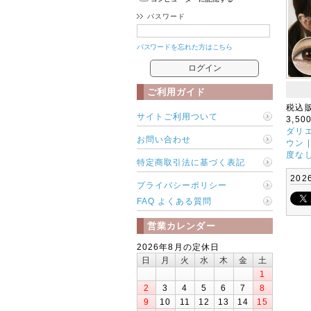
パスワード
パスワードを忘れた方はこちら
ご利用ガイド
税込
サイトご利用ついて
3,50
ダリ
お問い合わせ
ウン 
度な
特定商取引法に基づく表記
202
プライバシーポリシー
FAQ よくある質問
営業カレンダー
2026年8月の定休日
日
月
火
水
木
金
土
1
2
3
4
5
6
7
8
9
10
11
12
13
14
15