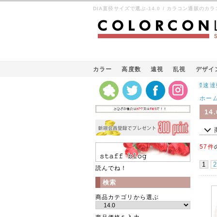
DIA直径サイズで選ぶ-14.0 / カラコン通販のカ
カラー
高度数
遠視
乱視
デザイ
Kパケット（韓国の国際速達郵便）
ホー
14.
57件
1
2
読んでね！
検索
商品カテゴリから選ぶ