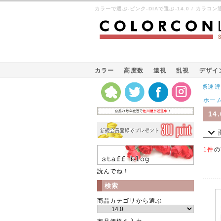
カラーで選ぶ-ピンク-DIAで選ぶ-14.0 / カラ
カラー
高度数
遠視
乱視
デザイ
Kパケット（韓国の国際速達郵便
ホー
14.
1件
の
読んでね！
検索
商品カテゴリから選ぶ