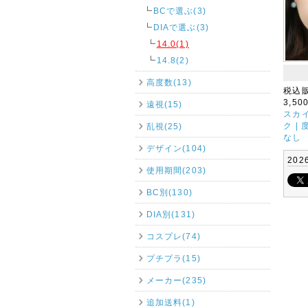
BCで選ぶ(3)
DIAで選ぶ(3)
14.0(1)
14.8(2)
高度数(13)
税込
3,50
遠視(15)
スカイ
ク |
乱視(25)
なし
デザイン(104)
202
使用期間(203)
BC別(130)
DIA別(131)
コスプレ(74)
プチプラ(15)
メーカー(235)
追加送料(1)