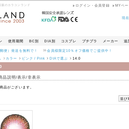
コン通販のカラコンランド
ログイン・会員登録
MYペー
現
ン
使用期間
BC別
DIA別
コスプレ
プチプラ
メーカー
追
）発送を無料で！
会員様限定10％オフ価格でご提供中！
ム
カラー
ピンク / Pink
DIAで選ぶ
14.0
0
商品説明/表示/非表示
商品がございます。
並び