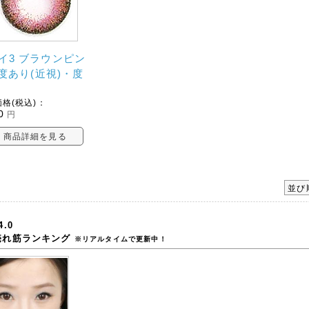
イ3 ブラウンピン
| 度あり(近視)・度
格(税込)：
0
円
商品詳細を見る
並び
4.0
売れ筋ランキング
※リアルタイムで更新中！