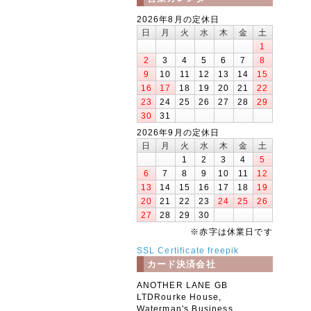
2026年8月の定休日
日
月
火
水
木
金
土
1
2
3
4
5
6
7
8
9
10
11
12
13
14
15
16
17
18
19
20
21
22
23
24
25
26
27
28
29
30
31
2026年9月の定休日
日
月
火
水
木
金
土
1
2
3
4
5
6
7
8
9
10
11
12
13
14
15
16
17
18
19
20
21
22
23
24
25
26
27
28
29
30
※赤字は休業日です
SSL Certificate
freepik
カード決済会社
ANOTHER LANE GB
LTDRourke House,
Waterman's Business