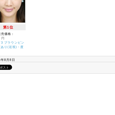
第1位
販売価格：
0
円
3 ブラウンピン
 度あり(近視)・度
6年8月8日