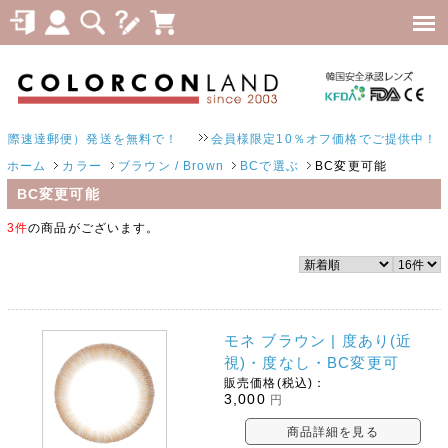
速達郵便）発送を無料で！
会員様限定10％オフ価格でご提供中！
ホーム
カラー
ブラウン / Brown
BCで選ぶ
BC変更可能
BC変更可能
3件
の商品がございます。
モネ ブラウン | 度あり(近
視)・度なし・BC変更可
販売価格(税込)：
3,000
円
商品詳細を見る