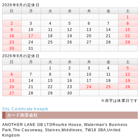
2026年8月の定休日
日
月
火
水
木
金
土
1
2
3
4
5
6
7
8
9
10
11
12
13
14
15
16
17
18
19
20
21
22
23
24
25
26
27
28
29
30
31
2026年9月の定休日
日
月
火
水
木
金
土
1
2
3
4
5
6
7
8
9
10
11
12
13
14
15
16
17
18
19
20
21
22
23
24
25
26
27
28
29
30
※赤字は休業日です
SSL Certificate
freepik
カード決済会社
ANOTHER LANE GB LTDRourke House, Waterman's Business
Park,The Causeway, Staines,Middlesex, TW18 3BA,United
Kingdom