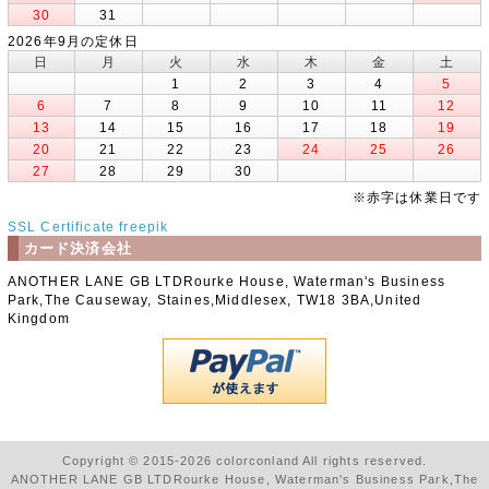
30
31
2026年9月の定休日
日
月
火
水
木
金
土
1
2
3
4
5
6
7
8
9
10
11
12
13
14
15
16
17
18
19
20
21
22
23
24
25
26
27
28
29
30
※赤字は休業日です
SSL Certificate
freepik
カード決済会社
ANOTHER LANE GB LTDRourke House, Waterman's Business
Park,The Causeway, Staines,Middlesex, TW18 3BA,United
Kingdom
Copyright © 2015-2026 colorconland All rights reserved.
ANOTHER LANE GB LTDRourke House, Waterman's Business Park,The