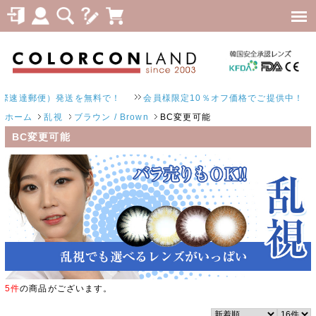
達郵便）発送を無料で！
会員様限定10％オフ価格でご提供中！
ホーム
乱視
ブラウン / Brown
BC変更可能
BC変更可能
5件
の商品がございます。