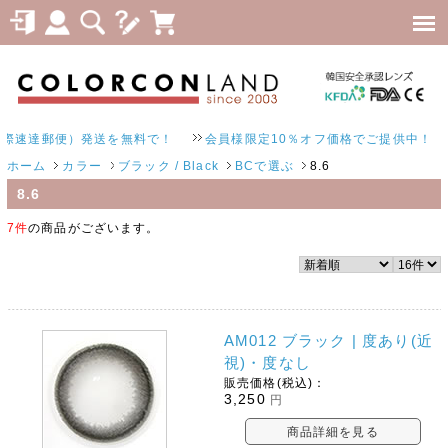
達郵便）発送を無料で！
会員様限定10％オフ価格でご提供中！
ホーム
カラー
ブラック / Black
BCで選ぶ
8.6
8.6
7件
の商品がございます。
AM012 ブラック | 度あり(近
視)・度なし
販売価格(税込)：
3,250
円
商品詳細を見る