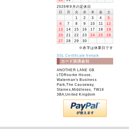
2026年9月の定休日
日
月
火
水
木
金
土
1
2
3
4
5
6
7
8
9
10
11
12
13
14
15
16
17
18
19
20
21
22
23
24
25
26
27
28
29
30
※赤字は休業日です
SSL Certificate
freepik
カード決済会社
ANOTHER LANE GB
LTDRourke House,
Waterman's Business
Park,The Causeway,
Staines,Middlesex, TW18
3BA,United Kingdom