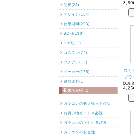
3,50
乱視(25)
デザイン(104)
使用期間(203)
BC別(130)
DIA別(131)
コスプレ(74)
プチプラ(15)
スリ
メーカー(235)
ブラ
追加送料(1)
販売価
4,25
初めての方に
カラコンの個人輸入※必読
お買い物ガイド※必読
カラコンの正しい選び方
カラコンの安全性