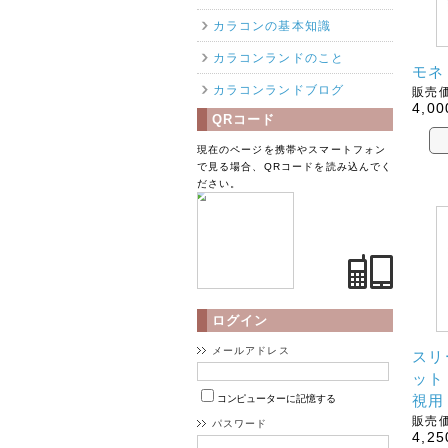
カラコンの基本知識
カラコンランドのこと
モネ
カラコンランドブログ
販売価
4,00
QRコード
現在のページを携帯やスマートフォン
で見る場合、QRコードを読み込んでく
ださい。
ログイン
メールアドレス
スリ
ット
視用
コンピューターに記憶する
販売価
パスワード
4,25