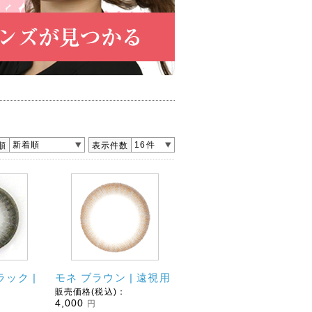
新着順
16件
順
表示件数
ック |
モネ ブラウン | 遠視用
販売価格(税込)：
4,000
円