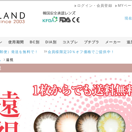
ログイン・会員登録
MYペー
現
ン
使用期間
BC別
DIA別
コスプレ
プチプラ
メーカー
追
発送を無料で！
会員様限定10％オフ価格でご提供中！
ム
遠視
視