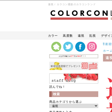
遠視 / カラコン通販のカラコンランド
カラー
高度数
遠視
乱視
デザイ
Kパケット（韓国の国際速達郵便）
ホー
遠
読んでね！
検索
商品カテゴリから選ぶ