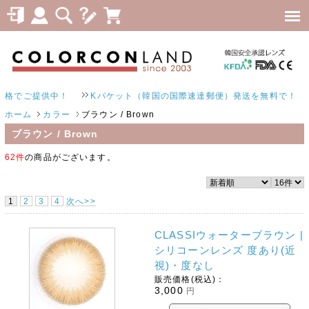
ご提供中！
Kパケット（韓国の国際速達郵便）発送を無料で！
ホーム
カラー
ブラウン / Brown
ブラウン / Brown
62件
の商品がございます。
1
2
3
4
次へ>>
CLASSIウォーターブラウン |
シリコーンレンズ 度あり(近
視)・度なし
販売価格(税込)：
3,000
円