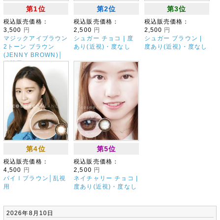
第1位
第2位
第3位
税込販売価格：
税込販売価格：
税込販売価格：
3,500
円
2,500
円
2,500
円
マジックアイブラウン
シュガー チョコ | 度
シュガー ブラウン |
2トーン ブラウン
あり(近視)・度なし
度あり(近視)・度なし
(JENNY BROWN)│
乱視用
第4位
第5位
税込販売価格：
税込販売価格：
4,500
円
2,500
円
パイⅠブラウン│乱視
ネイチャリー チョコ |
用
度あり(近視)・度なし
2026年8月10日