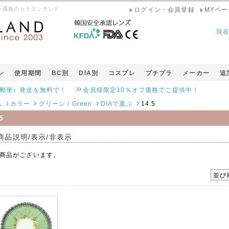
ラコン通販のカラコンランド
ログイン・会員登録
MYペー
現
ン
使用期間
BC別
DIA別
コスプレ
プチプラ
メーカー
追
発送を無料で！
会員様限定10％オフ価格でご提供中！
ム
カラー
グリーン / Green
DIAで選ぶ
14.5
5
商品説明/表示/非表示
商品がございます。
並び