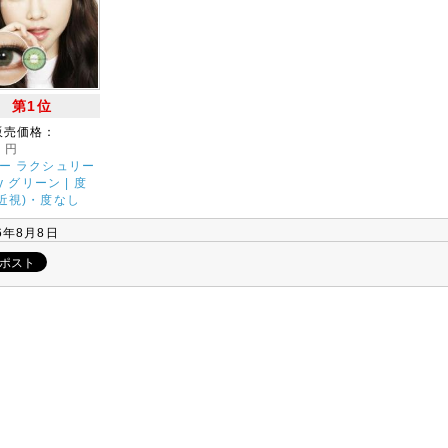
第1位
販売価格：
0
円
ー ラクシュリー
ry グリーン | 度
近視)・度なし
6年8月8日