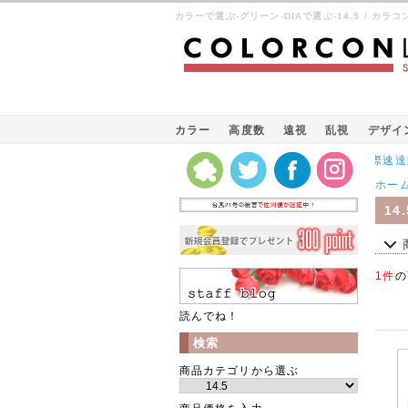
カラーで選ぶ-グリーン-DIAで選ぶ-14.5 / カ
カラー
高度数
遠視
乱視
デザイ
Kパケット（韓国の国際速達郵便）
ホー
14.
1件
の
読んでね！
検索
商品カテゴリから選ぶ