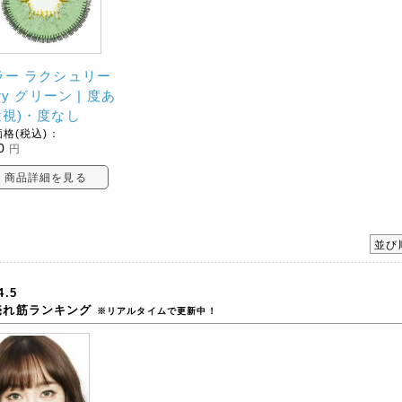
ラー ラクシュリー
ury グリーン | 度あ
近視)・度なし
格(税込)：
0
円
商品詳細を見る
並び
4.5
売れ筋ランキング
※リアルタイムで更新中！