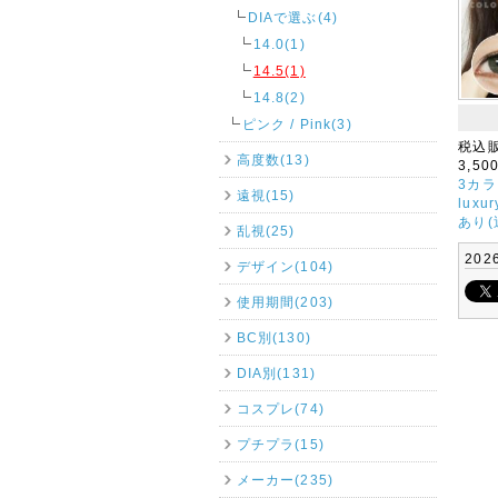
DIAで選ぶ(4)
14.0(1)
14.5(1)
14.8(2)
ピンク / Pink(3)
税込
高度数(13)
3,50
3カラ
遠視(15)
luxu
あり(
乱視(25)
202
デザイン(104)
使用期間(203)
BC別(130)
DIA別(131)
コスプレ(74)
プチプラ(15)
メーカー(235)