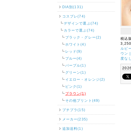
DIA別(131)
コスプレ(74)
デザインで選ぶ(74)
カラーで選ぶ(74)
ブラック・グレー(2)
税込
3,25
ホワイト(4)
ルビ
レッド(9)
ウン 
ブルー(4)
度な
パープル(1)
202
グリーン(1)
イエロー・オレンジ(2)
ピンク(1)
ブラウン(1)
その他プリント(49)
プチプラ(15)
メーカー(235)
追加送料(1)