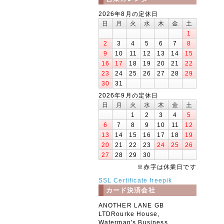
2026年8月の定休日
日
月
火
水
木
金
土
1
2
3
4
5
6
7
8
9
10
11
12
13
14
15
16
17
18
19
20
21
22
23
24
25
26
27
28
29
30
31
2026年9月の定休日
日
月
火
水
木
金
土
1
2
3
4
5
6
7
8
9
10
11
12
13
14
15
16
17
18
19
20
21
22
23
24
25
26
27
28
29
30
※赤字は休業日です
SSL Certificate
freepik
カード決済会社
ANOTHER LANE GB
LTDRourke House,
Waterman's Business