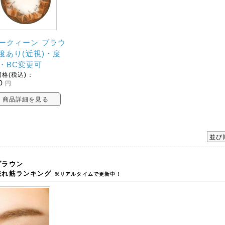
ークィーン ブラウ
| 度あり(近視)・度
・BC変更可
格(税込)：
0
円
商品詳細を見る
並び
ブラウン
売れ筋ランキング
※リアルタイムで更新中！