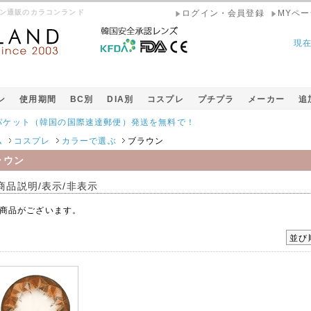
コン通販のカラコンランド
ログイン・会員登録
MYペー
現
ン
使用期間
BC別
DIA別
コスプレ
プチプラ
メーカー
追
ト（韓国の国際速達郵便）発送を無料で！
会員様限定10％オフ価格で
ム
コスプレ
カラーで選ぶ
ブラウン
ラウン
商品説明/表示/非表示
商品がございます。
並び