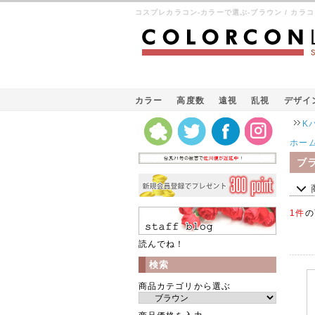
コスプレカラコン-カラーで選ぶ-ブラウン / カラ
カラー
高度数
遠視
乱視
デザイ
Kパケッ
ホー
ブ
1件
の
読んでね！
検索
商品カテゴリから選ぶ