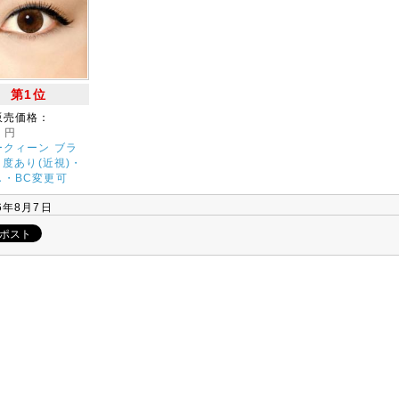
第1位
販売価格：
0
円
ークィーン ブラ
| 度あり(近視)・
し・BC変更可
6年8月7日