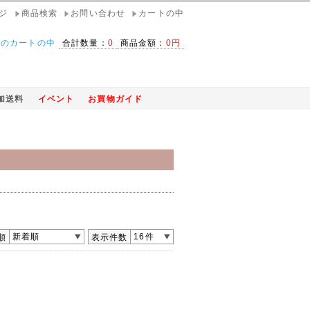
ジ
商品検索
お問い合わせ
カートの中
在のカートの中
合計数量：
0
商品金額：
0円
加送料
イベント
お買物ガイド
ご提供中！
新着順
16件
順
表示件数