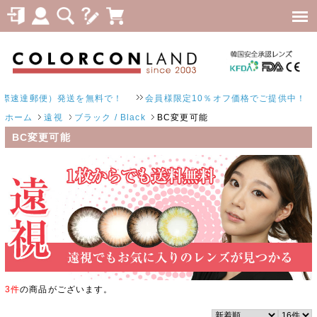
速達郵便）発送を無料で！
会員様限定10％オフ価格でご提供中！
ホーム
遠視
ブラック / Black
BC変更可能
BC変更可能
3件
の商品がございます。