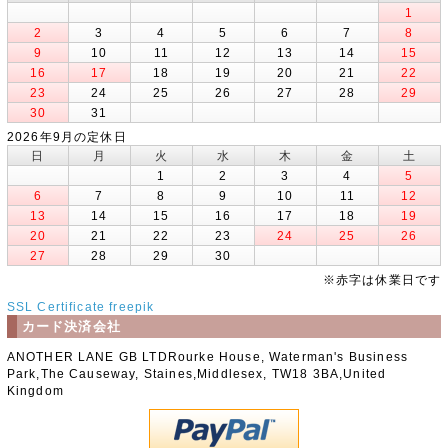
1
2
3
4
5
6
7
8
9
10
11
12
13
14
15
16
17
18
19
20
21
22
23
24
25
26
27
28
29
30
31
2026年9月の定休日
日
月
火
水
木
金
土
1
2
3
4
5
6
7
8
9
10
11
12
13
14
15
16
17
18
19
20
21
22
23
24
25
26
27
28
29
30
※赤字は休業日です
SSL Certificate
freepik
カード決済会社
ANOTHER LANE GB LTDRourke House, Waterman's Business
Park,The Causeway, Staines,Middlesex, TW18 3BA,United
Kingdom