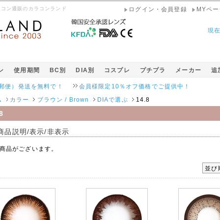
 カラコン通販のカラコンランド
ログイン・会員登録
MYペー
現
ン
使用期間
BC別
DIA別
コスプレ
プチプラ
メーカー
追
発送を無料で！
会員様限定10％オフ価格でご提供中！
ム
カラー
ブラウン / Brown
DIAで選ぶ
14.8
8
商品説明/表示/非表示
商品がございます。
並び