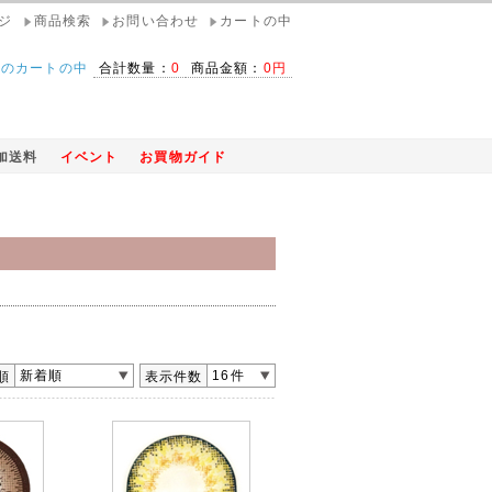
ジ
商品検索
お問い合わせ
カートの中
在のカートの中
合計数量：
0
商品金額：
0円
加送料
イベント
お買物ガイド
新着順
16件
順
表示件数