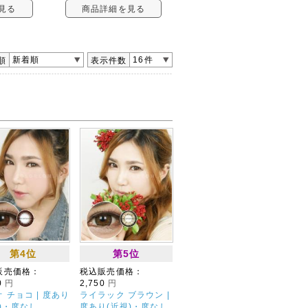
見る
商品詳細を見る
新着順
16件
順
表示件数
第4位
第5位
販売価格：
税込販売価格：
0
円
2,750
円
 チョコ | 度あり
ライラック ブラウン |
)・度なし
度あり(近視)・度なし