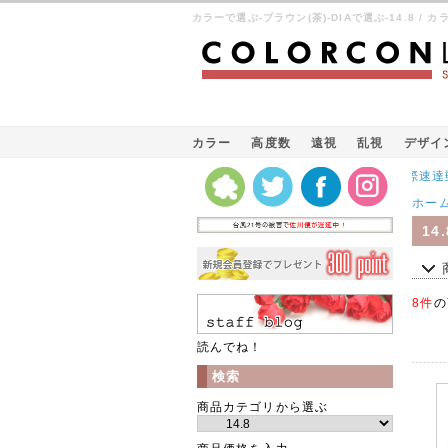
カラーで選ぶ-ブラウン(茶)-DIAで選ぶ-14.8 /
カラー
高度数
遠視
乱視
デザイ
Kパケット（韓国の国際速達郵便）
ホー
14.
8件
の
読んでね！
検索
商品カテゴリから選ぶ