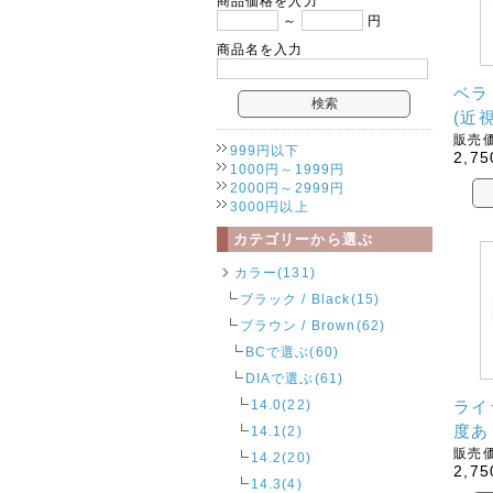
商品価格を入力
～
円
商品名を入力
ベラ
(近
販売価
999円以下
2,75
1000円～1999円
2000円～2999円
3000円以上
カテゴリーから選ぶ
カラー(131)
ブラック / Black(15)
ブラウン / Brown(62)
BCで選ぶ(60)
DIAで選ぶ(61)
14.0(22)
ライ
度あ
14.1(2)
販売価
14.2(20)
2,75
14.3(4)