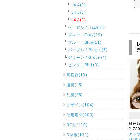
14.4(2)
14.5(3)
14.8(8)
ヘーゼル / Hazel(4)
グレー / Gray(29)
ブルー / Blue(11)
1
パープル / Purple(5)
グリーン / Green(4)
ピンク / Pink(3)
高度数(13)
遠視(15)
乱視(25)
デザイン(104)
使用期間(203)
税込
BC別(130)
2,75
アドラ
DIA別(131)
り(近