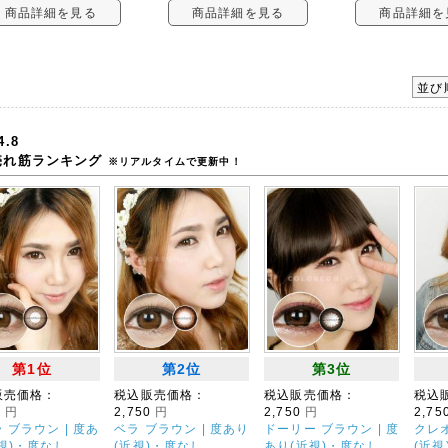
商品詳細を見る
商品詳細を見る
商品詳細を
並び
4.8
売れ筋ランキング
※リアルタイムで更新中！
第1位
第2位
第3位
販売価格：
税込販売価格：
税込販売価格：
税込
0
円
2,750
円
2,750
円
2,75
 ブラウン | 度あ
ベラ ブラウン | 度あり
ドーリー ブラウン | 度
クレオ
視)・度なし
(近視)・度なし
あり(近視)・度なし
(近視