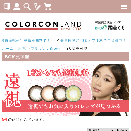
達郵便）発送を無料で！
会員様限定10％オフ価格でご提供中！
ホーム
遠視
ブラウン / Brown
BC変更可能
BC変更可能
5件
の商品がございます。