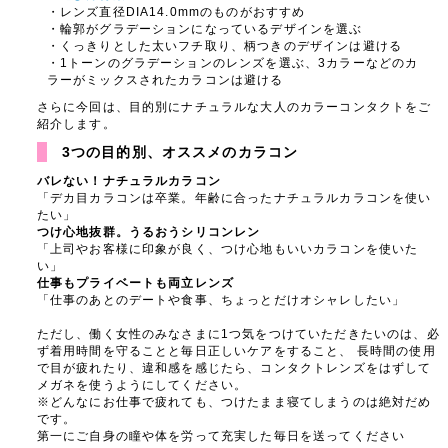
レンズ直径DIA14.0mmのものがおすすめ
輪郭がグラデーションになっているデザインを選ぶ
くっきりとした太いフチ取り、柄つきのデザインは避ける
1トーンのグラデーションのレンズを選ぶ、3カラーなどのカ
ラーがミックスされたカラコンは避ける
さらに今回は、目的別にナチュラルな大人のカラーコンタクトをご
紹介します。
3つの目的別、オススメのカラコン
バレない！ナチュラルカラコン
「デカ目カラコンは卒業。年齢に合ったナチュラルカラコンを使い
たい」
つけ心地抜群。うるおうシリコンレン
「上司やお客様に印象が良く、つけ心地もいいカラコンを使いた
い」
仕事もプライベートも両立レンズ
「仕事のあとのデートや食事、ちょっとだけオシャレしたい」
ただし、働く女性のみなさまに1つ気をつけていただきたいのは、必
ず着用時間を守ることと毎日正しいケアをすること、 長時間の使用
で目が疲れたり、違和感を感じたら、コンタクトレンズをはずして
メガネを使うようにしてください。
※どんなにお仕事で疲れても、つけたまま寝てしまうのは絶対だめ
です。
第一にご自身の瞳や体を労って充実した毎日を送ってください