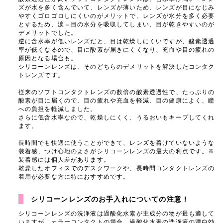
ズが水を多く含んでいて、レンズが薄いため、レンズが目になじみ
やすくゴロゴロしにくいのがメリットで、レンズが水分を多く必要
とするため、涙＝目の水分を吸収してしまい、目が乾きやすいのが
デメリットでした。
逆に含水率が低いレンズだと、目は乾燥しにくいですが、酸素透過
率が低くなるので、目に酸素が届きにくくなり、充血や目の疲れの
原因となる場合も。
シリコーンレンズは、そのどちらのデメリットを解決したコンタク
トレンズです。
従来のソフトコンタクトレンズの数倍の酸素透過性で、たっぷりの
酸素が目に届くので、目の疲れや充血を軽減、目の健康によく、瞳
への負担を軽減しました。
さらに低含水率なので、乾燥しにくく、うるおいもキープしてくれ
ます。
長時間でも快適に使うことができて、レンズを着けていないような
装着感、つけ心地のよさがシリコーンレンズの最大の利点です。※
装着感には個人差があります。
乾燥したオフィスでのデスクワークや、長時間コンタクトレンズの
着用が必要な方に特におすすめです。
シリコーンレンズのお手入れについての注意！
シリコーンレンズの洗浄液は過酸化水素が主成分の物が最も適して
いますが、カラーコンタクトの場合、過酸化水素の洗浄液の漂白効