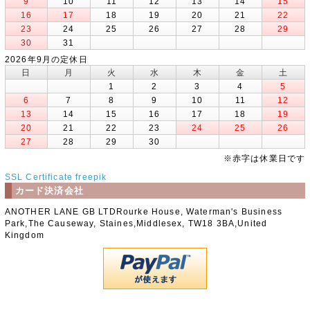
9
10
11
12
13
14
15
16
17
18
19
20
21
22
23
24
25
26
27
28
29
30
31
2026年9月の定休日
日
月
火
水
木
金
土
1
2
3
4
5
6
7
8
9
10
11
12
13
14
15
16
17
18
19
20
21
22
23
24
25
26
27
28
29
30
※赤字は休業日です
SSL Certificate
freepik
カード決済会社
ANOTHER LANE GB LTDRourke House, Waterman's Business
Park,The Causeway, Staines,Middlesex, TW18 3BA,United
Kingdom