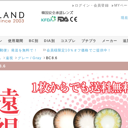
ログイン・会員登録
MYペー
現
ン
使用期間
BC別
DIA別
コスプレ
プチプラ
メーカー
追
発送を無料で！
会員様限定10％オフ価格でご提供中！
ム
遠視
グレー / Gray
BC8.6
8.6