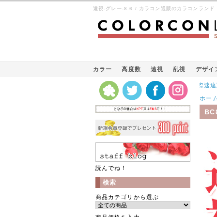
遠視-グレー-8.6 / カラコン通販のカラコンランド
カラー
高度数
遠視
乱視
デザイ
Kパケット（韓国の国際速達郵便）
ホー
BC
読んでね！
検索
商品カテゴリから選ぶ