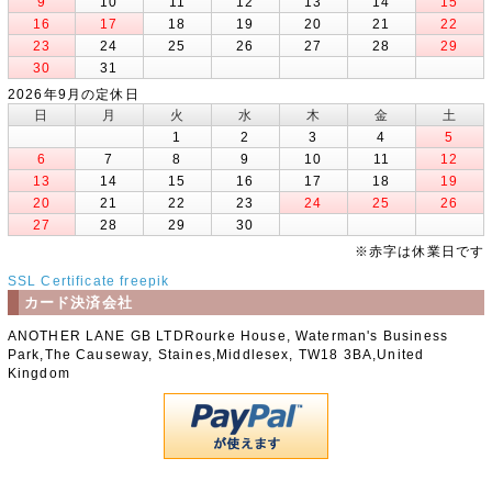
9
10
11
12
13
14
15
16
17
18
19
20
21
22
23
24
25
26
27
28
29
30
31
2026年9月の定休日
日
月
火
水
木
金
土
1
2
3
4
5
6
7
8
9
10
11
12
13
14
15
16
17
18
19
20
21
22
23
24
25
26
27
28
29
30
※赤字は休業日です
SSL Certificate
freepik
カード決済会社
ANOTHER LANE GB LTDRourke House, Waterman's Business
Park,The Causeway, Staines,Middlesex, TW18 3BA,United
Kingdom