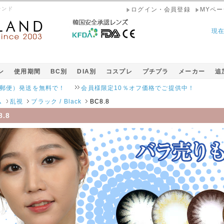
ランド
ログイン・会員登録
MYペー
現
ン
使用期間
BC別
DIA別
コスプレ
プチプラ
メーカー
追
発送を無料で！
会員様限定10％オフ価格でご提供中！
ム
乱視
ブラック / Black
BC8.8
8.8