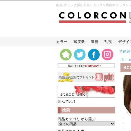
乱視-ブラック(黒)-8.8 / カラコン通販のカラコン
カラー
高度数
遠視
乱視
デザイ
Kパケット（韓国の国際速達郵便）
ホー
BC
読んでね！
検索
商品カテゴリから選ぶ