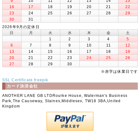
9
10
11
12
13
14
15
16
17
18
19
20
21
22
23
24
25
26
27
28
29
30
31
2026年9月の定休日
日
月
火
水
木
金
土
1
2
3
4
5
6
7
8
9
10
11
12
13
14
15
16
17
18
19
20
21
22
23
24
25
26
27
28
29
30
※赤字は休業日です
SSL Certificate
freepik
カード決済会社
ANOTHER LANE GB LTDRourke House, Waterman's Business
Park,The Causeway, Staines,Middlesex, TW18 3BA,United
Kingdom