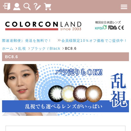
際速達郵便）発送を無料で！
会員様限定10％オフ価格でご提供中！
ホーム
乱視
ブラック / Black
BC8.6
BC8.6