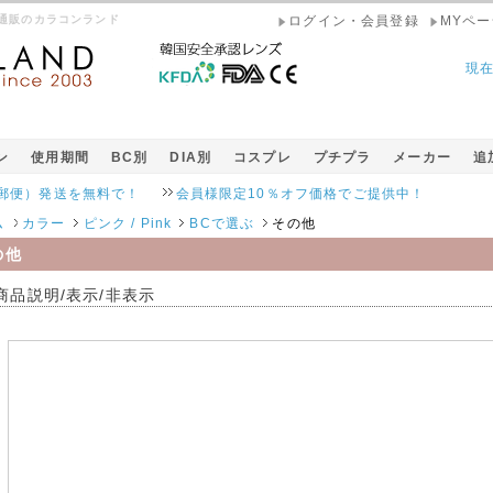
コン通販のカラコンランド
ログイン・会員登録
MYペー
現
ン
使用期間
BC別
DIA別
コスプレ
プチプラ
メーカー
追
）発送を無料で！
会員様限定10％オフ価格でご提供中！
ム
カラー
ピンク / Pink
BCで選ぶ
その他
の他
商品説明/表示/非表示