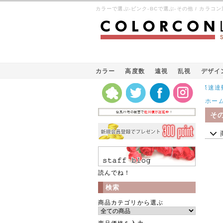
カラーで選ぶ-ピンク-BCで選ぶ-その他 / カラ
カラー
高度数
遠視
乱視
デザイ
Kパケット（韓国の国際速達郵便
ホー
そ
読んでね！
検索
商品カテゴリから選ぶ