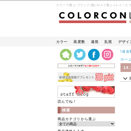
カラーで選ぶ-ブラック(黒)-DIAで選ぶ-14.3 /
カラー
高度数
遠視
乱視
デザイ
Kパケット（韓国の国際速達郵便）
ホー
14.
読んでね！
検索
商品カテゴリから選ぶ