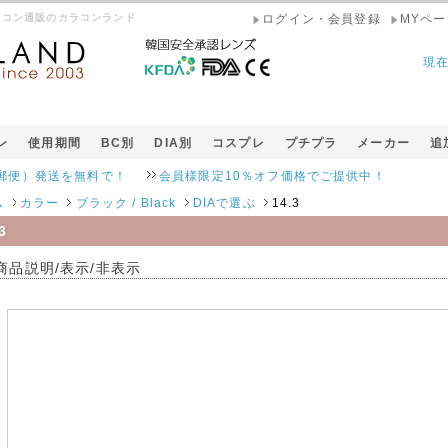
 カラコン通販のカラコンランド
ログイン・会員登録
MYペー
現
ン
使用期間
BC別
DIA別
コスプレ
プチプラ
メーカー
追
発送を無料で！
会員様限定10％オフ価格でご提供中！
ム
カラー
ブラック / Black
DIAで選ぶ
14.3
3
商品説明/表示/非表示