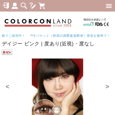
提供中！
Kパケット（韓国の国際速達郵便）発送を無料で！
デイジー ピンク | 度あり(近視)・度なし
<
>