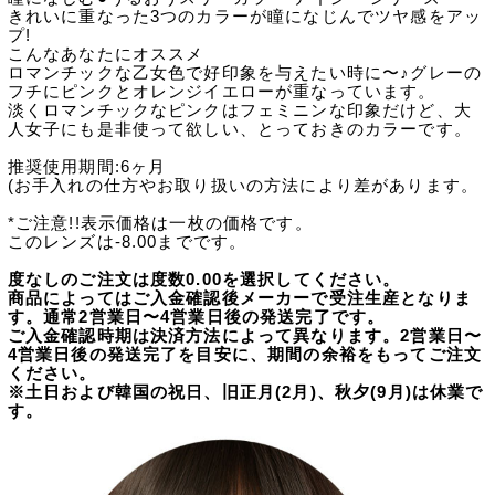
きれいに重なった3つのカラーが瞳になじんでツヤ感をアッ
プ!
こんなあなたにオススメ
ロマンチックな乙女色で好印象を与えたい時に〜♪グレーの
フチにピンクとオレンジイエローが重なっています。
淡くロマンチックなピンクはフェミニンな印象だけど、大
人女子にも是非使って欲しい、とっておきのカラーです。
推奨使用期間:6ヶ月
(お手入れの仕方やお取り扱いの方法により差があります。
*ご注意!!表示価格は一枚の価格です。
このレンズは-8.00までです。
度なしのご注文は度数0.00を選択してください。
商品によってはご入金確認後メーカーで受注生産となりま
す。通常2営業日〜4営業日後の発送完了です。
ご入金確認時期は決済方法によって異なります。2営業日〜
4営業日後の発送完了を目安に、期間の余裕をもってご注文
ください。
※土日および韓国の祝日、旧正月(2月)、秋夕(9月)は休業で
す。