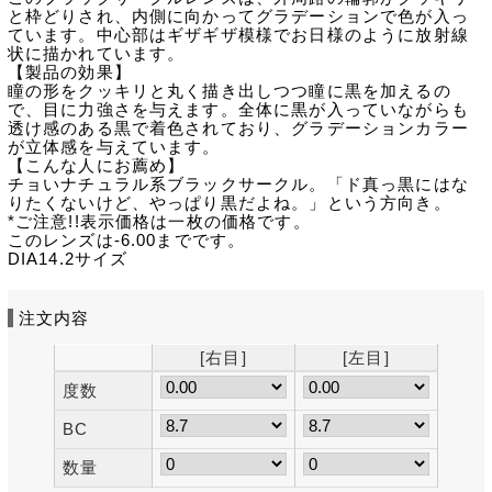
と枠どりされ、内側に向かってグラデーションで色が入っ
ています。中心部はギザギザ模様でお日様のように放射線
状に描かれています。
【製品の効果】
瞳の形をクッキリと丸く描き出しつつ瞳に黒を加えるの
で、目に力強さを与えます。全体に黒が入っていながらも
透け感のある黒で着色されており、グラデーションカラー
が立体感を与えています。
【こんな人にお薦め】
チョいナチュラル系ブラックサークル。「ド真っ黒にはな
りたくないけど、やっぱり黒だよね。」という方向き。
*ご注意!!表示価格は一枚の価格です。
このレンズは-6.00までです。
DIA14.2サイズ
注文内容
[右目]
[左目]
度数
BC
数量