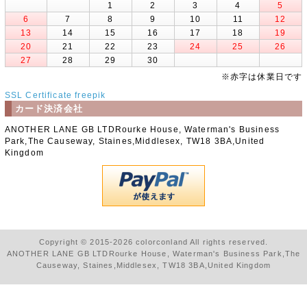
1
2
3
4
5
6
7
8
9
10
11
12
13
14
15
16
17
18
19
20
21
22
23
24
25
26
27
28
29
30
※赤字は休業日です
SSL Certificate
freepik
カード決済会社
ANOTHER LANE GB LTDRourke House, Waterman's Business
Park,The Causeway, Staines,Middlesex, TW18 3BA,United
Kingdom
Copyright © 2015-2026 colorconland All rights reserved.
ANOTHER LANE GB LTDRourke House, Waterman's Business Park,The
Causeway, Staines,Middlesex, TW18 3BA,United Kingdom