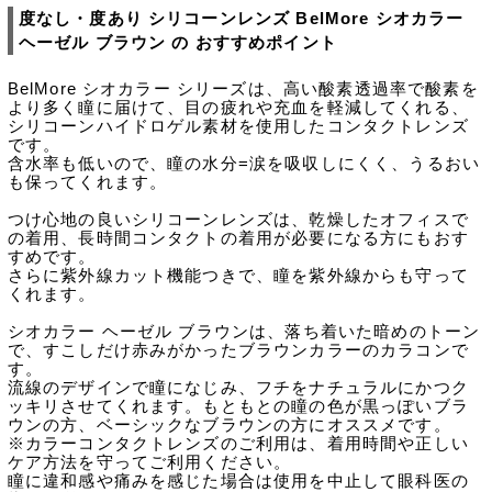
度なし・度あり シリコーンレンズ BelMore シオカラー
ヘーゼル ブラウン の おすすめポイント
BelMore シオカラー シリーズは、高い酸素透過率で酸素を
より多く瞳に届けて、目の疲れや充血を軽減してくれる、
シリコーンハイドロゲル素材を使用したコンタクトレンズ
です。
含水率も低いので、瞳の水分=涙を吸収しにくく、うるおい
も保ってくれます。
つけ心地の良いシリコーンレンズは、乾燥したオフィスで
の着用、長時間コンタクトの着用が必要になる方にもおす
すめです。
さらに紫外線カット機能つきで、瞳を紫外線からも守って
くれます。
シオカラー ヘーゼル ブラウンは、落ち着いた暗めのトーン
で、すこしだけ赤みがかったブラウンカラーのカラコンで
す。
流線のデザインで瞳になじみ、フチをナチュラルにかつク
ッキリさせてくれます。もともとの瞳の色が黒っぽいブラ
ウンの方、ベーシックなブラウンの方にオススメです。
※カラーコンタクトレンズのご利用は、着用時間や正しい
ケア方法を守ってご利用ください。
瞳に違和感や痛みを感じた場合は使用を中止して眼科医の