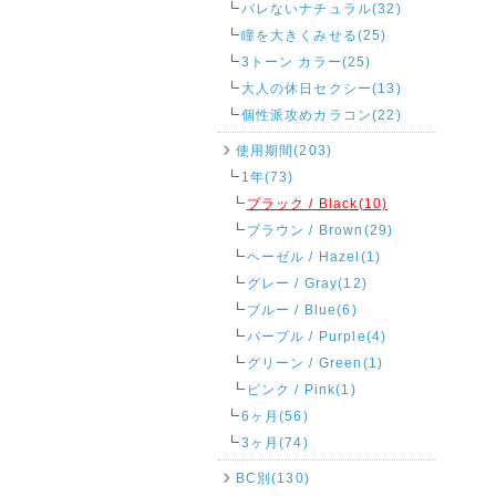
バレないナチュラル(32)
瞳を大きくみせる(25)
3トーン カラー(25)
大人の休日セクシー(13)
個性派攻めカラコン(22)
使用期間(203)
1年(73)
ブラック / Black(10)
ブラウン / Brown(29)
ヘーゼル / Hazel(1)
グレー / Gray(12)
ブルー / Blue(6)
パープル / Purple(4)
グリーン / Green(1)
ピンク / Pink(1)
6ヶ月(56)
3ヶ月(74)
BC別(130)