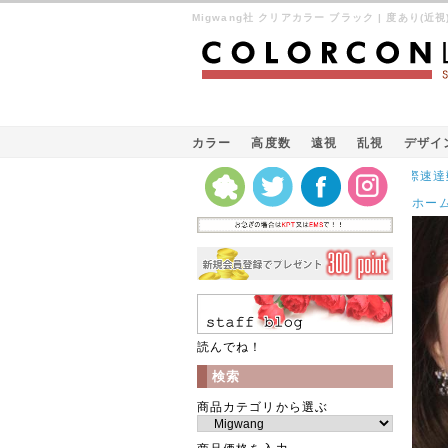
Migwang社 クリアカラー ブラック | 度あり(近視
カラー
高度数
遠視
乱視
デザイ
Kパケット（韓国の国際速達郵便）発
ホー
読んでね！
検索
商品カテゴリから選ぶ