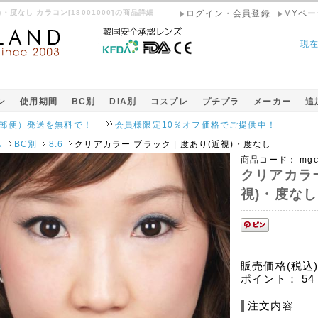
)・度なし カラコン[18001000]の商品詳細
ログイン・会員登録
MYペー
現
ン
使用期間
BC別
DIA別
コスプレ
プチプラ
メーカー
追
送を無料で！
会員様限定10％オフ価格でご提供中！
ム
BC別
8.6
クリアカラー ブラック | 度あり(近視)・度なし
商品コード：
mgc
クリアカラー
視)・度なし
販売価格(税込
ポイント：
54
注文内容