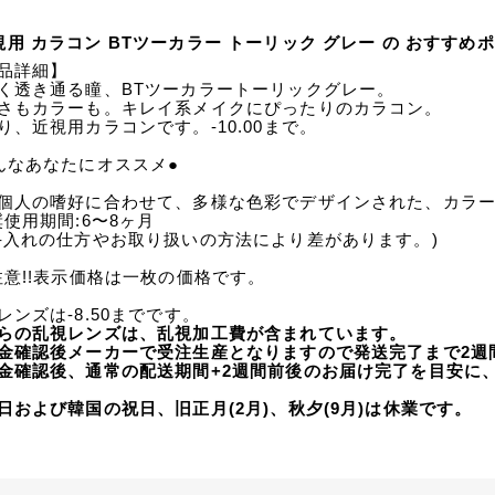
視用 カラコン BTツーカラー トーリック グレー の おすすめ
品詳細】
く透き通る瞳、BTツーカラートーリックグレー。
さもカラーも。キレイ系メイクにぴったりのカラコン。
り、近視用カラコンです。-10.00まで。
んなあなたにオススメ●
個人の嗜好に合わせて、多様な色彩でデザインされた、カラ
奨使用期間:6〜8ヶ月
手入れの仕方やお取り扱いの方法により差があります。)
注意!!表示価格は一枚の価格です。
レンズは-8.50までです。
らの乱視レンズは、乱視加工費が含まれています。
金確認後メーカーで受注生産となりますので発送完了まで2週
金確認後、通常の配送期間+2週間前後のお届け完了を目安に
日および韓国の祝日、旧正月(2月)、秋夕(9月)は休業です。