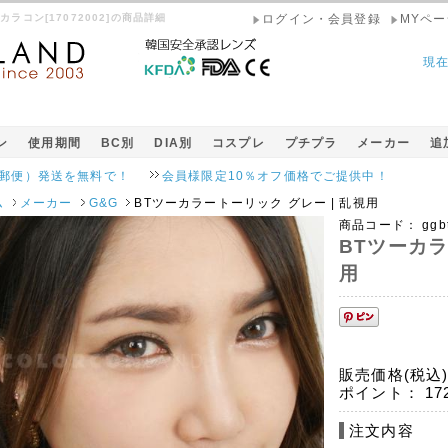
カラコン[17072002]の商品詳細
ログイン・会員登録
MYペー
現
ン
使用期間
BC別
DIA別
コスプレ
プチプラ
メーカー
追
発送を無料で！
会員様限定10％オフ価格でご提供中！
ム
メーカー
G&G
BTツーカラートーリック グレー | 乱視用
商品コード：
ggb
BTツーカラ
用
販売価格(税込
ポイント：
17
注文内容