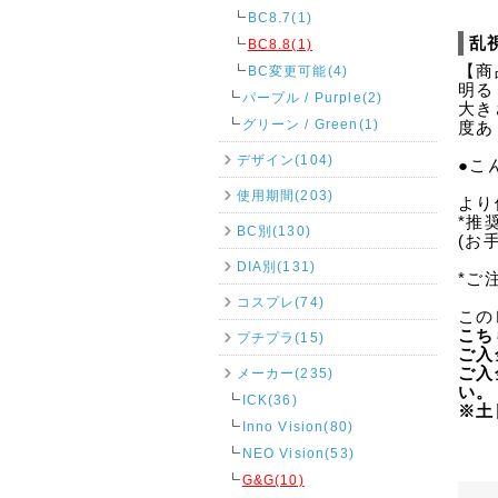
BC8.7(1)
乱
BC8.8(1)
【商
BC変更可能(4)
明る
パープル / Purple(2)
大き
グリーン / Green(1)
度あ
デザイン(104)
●こ
使用期間(203)
より
*推
BC別(130)
(お
DIA別(131)
*ご
コスプレ(74)
この
こち
プチプラ(15)
ご入
ご入
メーカー(235)
い。
ICK(36)
※土
Inno Vision(80)
NEO Vision(53)
G&G(10)