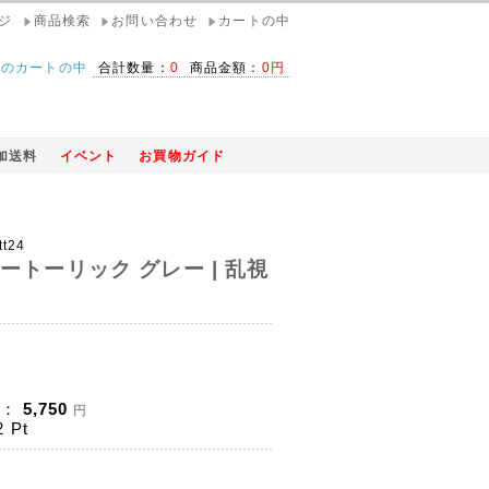
ジ
商品検索
お問い合わせ
カートの中
在のカートの中
合計数量：
0
商品金額：
0円
加送料
イベント
お買物ガイド
tt24
ートーリック グレー | 乱視
)：
5,750
円
2
Pt