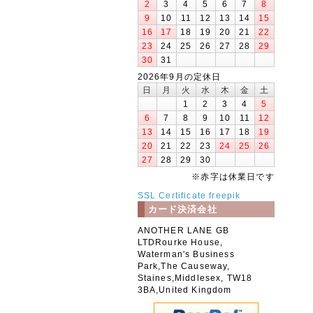
2
3
4
5
6
7
8
9
10
11
12
13
14
15
16
17
18
19
20
21
22
23
24
25
26
27
28
29
30
31
2026年9月の定休日
日
月
火
水
木
金
土
1
2
3
4
5
6
7
8
9
10
11
12
13
14
15
16
17
18
19
20
21
22
23
24
25
26
27
28
29
30
※赤字は休業日です
SSL Certificate
freepik
カード決済会社
ANOTHER LANE GB
LTDRourke House,
Waterman's Business
Park,The Causeway,
Staines,Middlesex, TW18
3BA,United Kingdom