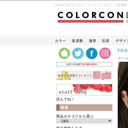
G&G社 BTツーカラートーリック グレー | 乱視用 
カラー
高度数
遠視
乱視
デザイ
Kパケット（韓国の国際速達郵便）
ホー
読んでね！
検索
商品カテゴリから選ぶ