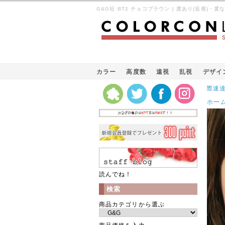
G&G社 BT2 チョコブラウン | 度あり(近視)・度な
カラー
高度数
遠視
乱視
デザイ
Kパケット（韓国の国際速達郵便）発
ホー
読んでね！
検索
商品カテゴリから選ぶ