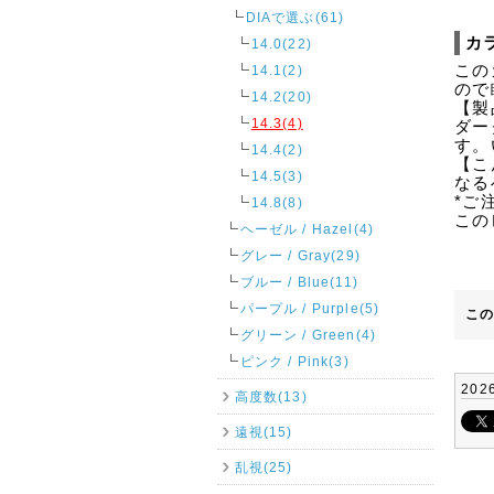
DIAで選ぶ(61)
カ
14.0(22)
この
14.1(2)
ので
14.2(20)
【製
14.3(4)
ダー
す。
14.4(2)
【こ
14.5(3)
なる
*ご
14.8(8)
この
ヘーゼル / Hazel(4)
グレー / Gray(29)
ブルー / Blue(11)
パープル / Purple(5)
こ
グリーン / Green(4)
ピンク / Pink(3)
202
高度数(13)
遠視(15)
乱視(25)