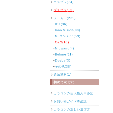
コスプレ(74)
プチプラ(15)
メーカー(235)
ICK(36)
Inno Vision(80)
NEO Vision(53)
G&G(10)
Migwang(4)
Belmor(11)
Dueba(3)
その他(38)
追加送料(1)
初めての方に
カラコンの個人輸入※必読
お買い物ガイド※必読
カラコンの正しい選び方