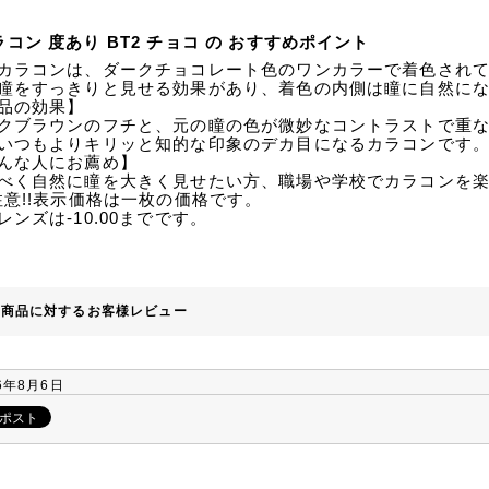
ラコン 度あり BT2 チョコ の おすすめポイント
カラコンは、ダークチョコレート色のワンカラーで着色され
瞳をすっきりと見せる効果があり、着色の内側は瞳に自然に
品の効果】
クブラウンのフチと、元の瞳の色が微妙なコントラストで重
いつもよりキリッと知的な印象のデカ目になるカラコンです
んな人にお薦め】
べく自然に瞳を大きく見せたい方、職場や学校でカラコンを
注意!!表示価格は一枚の価格です。
レンズは-10.00までです。
の商品に対するお客様レビュー
6年8月6日