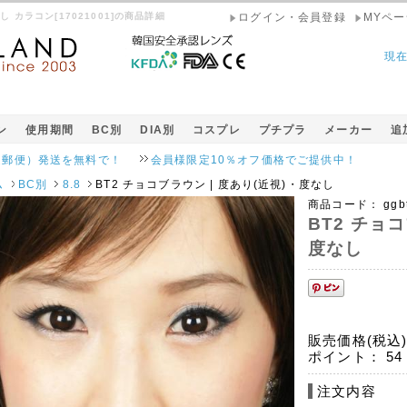
し カラコン[17021001]の商品詳細
ログイン・会員登録
MYペー
現
ン
使用期間
BC別
DIA別
コスプレ
プチプラ
メーカー
追
送を無料で！
会員様限定10％オフ価格でご提供中！
ム
BC別
8.8
BT2 チョコブラウン | 度あり(近視)・度なし
商品コード：
ggb
BT2 チョコ
度なし
販売価格(税込
ポイント：
54
注文内容