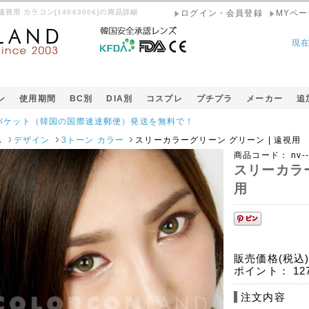
 遠視用 カラコン[14063006]の商品詳細
ログイン・会員登録
MYペー
現
ン
使用期間
BC別
DIA別
コスプレ
プチプラ
メーカー
追
の国際速達郵便）発送を無料で！
会員様限定10％オフ価格でご提供中！
ム
デザイン
3トーン カラー
スリーカラーグリーン グリーン | 遠視用
商品コード：
nv-
スリーカラー
用
販売価格(税込
ポイント：
12
注文内容