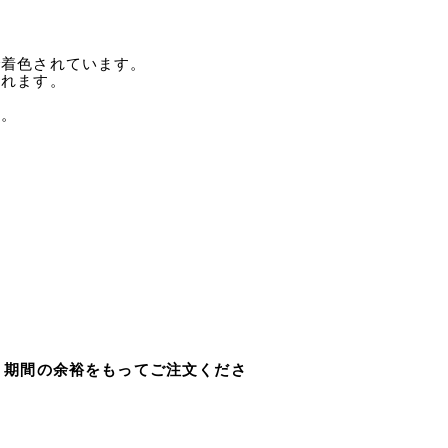
で着色されています。
くれます。
す。
。
、期間の余裕をもってご注文くださ