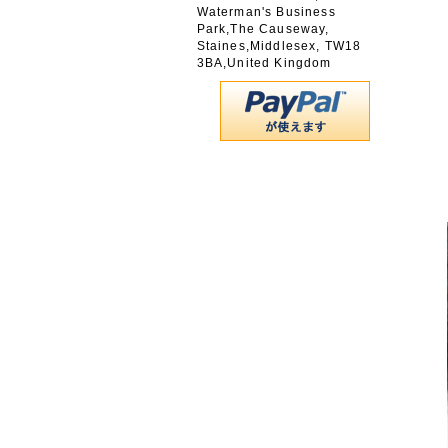
Waterman's Business
Park,The Causeway,
Staines,Middlesex, TW18
3BA,United Kingdom