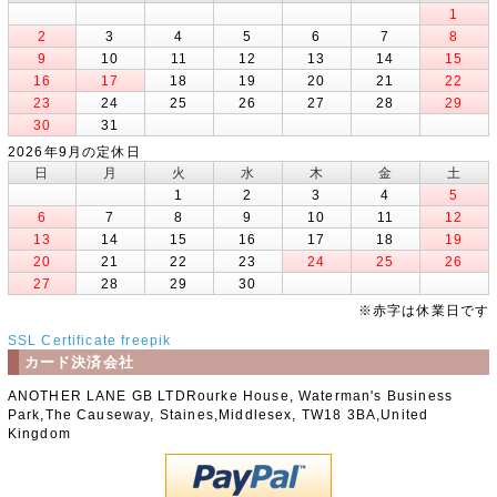
1
2
3
4
5
6
7
8
9
10
11
12
13
14
15
16
17
18
19
20
21
22
23
24
25
26
27
28
29
30
31
2026年9月の定休日
日
月
火
水
木
金
土
1
2
3
4
5
6
7
8
9
10
11
12
13
14
15
16
17
18
19
20
21
22
23
24
25
26
27
28
29
30
※赤字は休業日です
SSL Certificate
freepik
カード決済会社
ANOTHER LANE GB LTDRourke House, Waterman's Business
Park,The Causeway, Staines,Middlesex, TW18 3BA,United
Kingdom