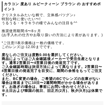
カラコン 度あり ルビークィーン ブラウン の おすすめポ
イント
クリスタルみたいな柄で、立体感バツグン♪
特別な時に使いたい〜!
うるうる・キラキラの瞳でみんなの注目を^^
推奨使用期間:6〜8ヶ月
(お手入れの仕方やお取り扱いの方法により差があります。)
*ご注意!!表示価格は一枚の価格です。
このレンズは-12.00までです。
度なしのご注文は度数0.00を選択してください。
商品によってはご入金確認後メーカーで受注生産となりま
す。通常2営業日〜4営業日後の発送完了です。
ご入金確認時期は決済方法によって異なります。2営業日〜
4営業日後の発送完了を目安に、期間の余裕をもってご注文
ください。
また、BC変更の場合、ご希望のBCでレンズの在庫がない
場合は発送までに10日〜2週間時間がかかる場合がありま
す。お急ぎの場合は、事前にお問い合わせください。
※土日および韓国の祝日、旧正月(2月)、秋夕(9月)は休業で
す。