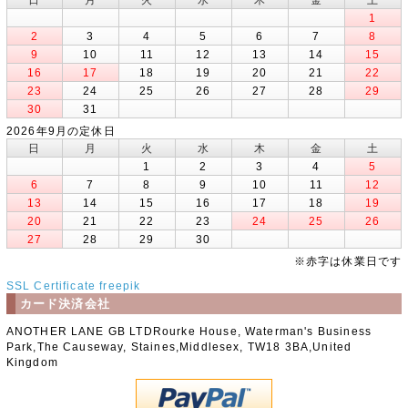
1
2
3
4
5
6
7
8
9
10
11
12
13
14
15
16
17
18
19
20
21
22
23
24
25
26
27
28
29
30
31
2026年9月の定休日
日
月
火
水
木
金
土
1
2
3
4
5
6
7
8
9
10
11
12
13
14
15
16
17
18
19
20
21
22
23
24
25
26
27
28
29
30
※赤字は休業日です
SSL Certificate
freepik
カード決済会社
ANOTHER LANE GB LTDRourke House, Waterman's Business
Park,The Causeway, Staines,Middlesex, TW18 3BA,United
Kingdom