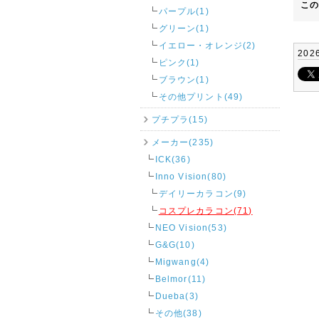
こ
パープル(1)
グリーン(1)
イエロー・オレンジ(2)
202
ピンク(1)
ブラウン(1)
その他プリント(49)
プチプラ(15)
メーカー(235)
ICK(36)
Inno Vision(80)
デイリーカラコン(9)
コスプレカラコン(71)
NEO Vision(53)
G&G(10)
Migwang(4)
Belmor(11)
Dueba(3)
その他(38)