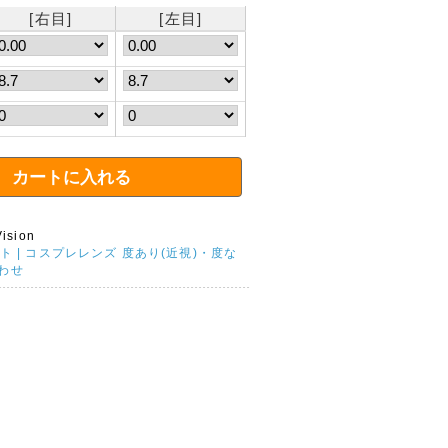
[右目]
[左目]
Vision
ルト | コスプレレンズ 度あり(近視)・度な
わせ