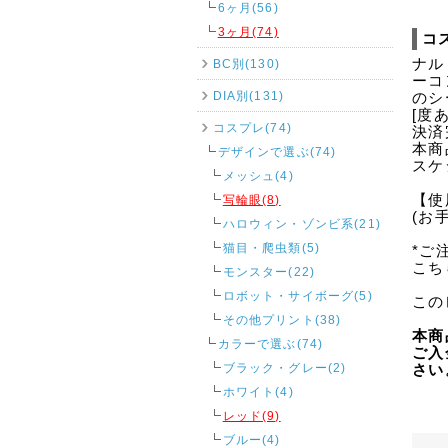
6ヶ月(56)
3ヶ月(74)
コ
ナル
BC別(130)
ーコ
DIA別(131)
のシ
[度
コスプレ(74)
決済
本商
デザインで選ぶ(74)
スケ
メッシュ(4)
【使
写輪眼(8)
(お
ハロウィン・ゾンビ系(21)
猫目・爬虫類(5)
*ご
こち
モンスター(22)
ロボット・サイボーグ(5)
この
その他プリント(38)
本商
カラーで選ぶ(74)
ご入
ブラック・グレー(2)
さい
ホワイト(4)
レッド(9)
ブルー(4)