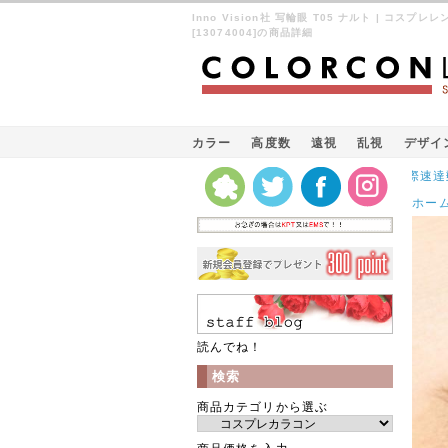
Inno Vision社 写輪眼 T05 ナルト | コスプ
[13074004]の商品詳細
カラー
高度数
遠視
乱視
デザイ
Kパケット（韓国の国際速達郵便）
ホー
読んでね！
検索
商品カテゴリから選ぶ