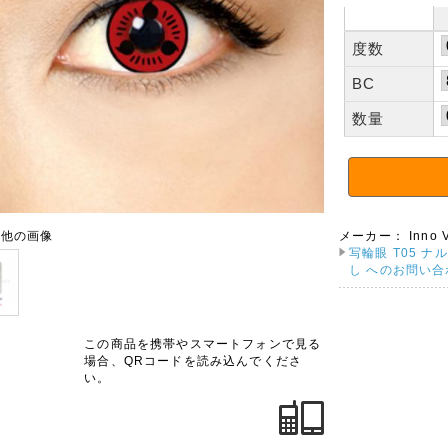
度数
BC
数量
の他の画像
メーカー：
Inno 
写輪眼 T05 ナ
し へのお問い合
この商品を携帯やスマートフォンで見る
場合、QRコードを読み込んでくださ
い。