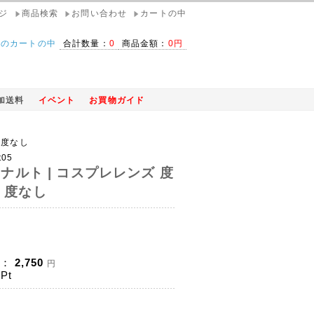
ジ
商品検索
お問い合わせ
カートの中
在のカートの中
合計数量：
0
商品金額：
0円
加送料
イベント
お買物ガイド
・度なし
t05
 ナルト | コスプレレンズ 度
・度なし
)：
2,750
円
Pt