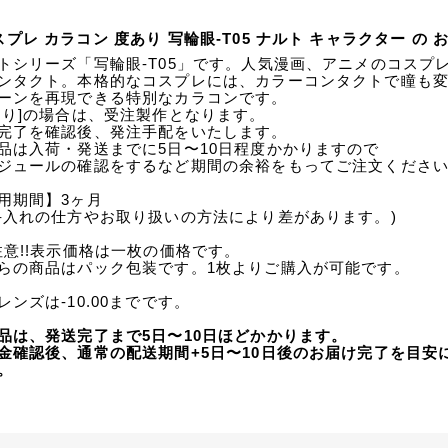
スプレ カラコン 度あり 写輪眼-T05 ナルト キャラクター の
トシリーズ「写輪眼-T05」です。人気漫画、アニメのコスプ
ンタクト。本格的なコスプレには、カラーコンタクトで瞳も
ーンを再現できる特別なカラコンです。
あり]の場合は、受注製作となります。
完了を確認後、発注手配をいたします。
品は入荷・発送までに5日〜10日程度かかりますので
ジュールの確認をするなど期間の余裕をもってご注文くださ
用期間】3ヶ月
手入れの仕方やお取り扱いの方法により差があります。)
注意!!表示価格は一枚の価格です。
らの商品はパック包装です。1枚よりご購入が可能です。
レンズは-10.00までです。
品は、発送完了まで5日〜10日ほどかかります。
金確認後、通常の配送期間+5日〜10日後のお届け完了を目安
。