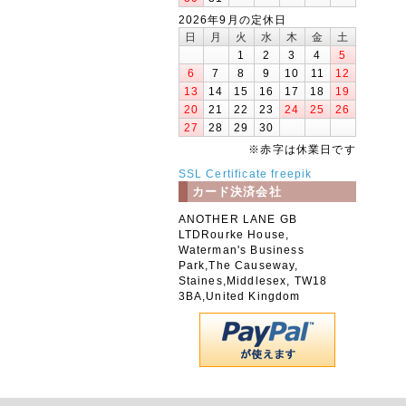
2026年9月の定休日
日
月
火
水
木
金
土
1
2
3
4
5
6
7
8
9
10
11
12
13
14
15
16
17
18
19
20
21
22
23
24
25
26
27
28
29
30
※赤字は休業日です
SSL Certificate
freepik
カード決済会社
ANOTHER LANE GB
LTDRourke House,
Waterman's Business
Park,The Causeway,
Staines,Middlesex, TW18
3BA,United Kingdom