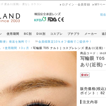
レレンズ 度あり(近視)・度なし カラコン
ログイン・会員登録
MYペー
現
ン
使用期間
BC別
DIA別
コスプレ
プチプラ
メーカー
追
発送を無料で！
会員様限定10％オフ価格でご提供中！
ム
使用期間
3ヶ月
写輪眼 T05 ナルト | コスプレレンズ 度あり(近視)
商品コード：
inci
写輪眼 T05
あり(近視)
販売価格(税込
ポイント：
82
注文内容