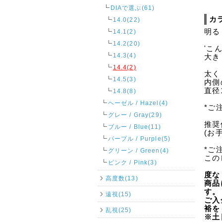
DIAで選ぶ(61)
カ
14.0(22)
明る
14.1(2)
14.2(20)
'こ
14.3(4)
大き
14.4(2)
太く
14.5(3)
内側
直径
14.8(8)
ヘーゼル / Hazel(4)
*ご
グレー / Gray(29)
推奨
ブルー / Blue(11)
(お
パープル / Purple(5)
*ご
グリーン / Green(4)
この
ピンク / Pink(3)
度な
高度数(13)
商品
す。
遠視(15)
ご入
裕を
乱視(25)
※土