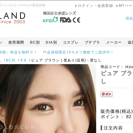
ラコン[12131001]の商品詳細
ログイン・会員登録
MYペー
現
ン
使用期間
BC別
DIA別
コスプレ
プチプラ
メーカー
追
で！
会員様限定10％オフ価格でご提供中！
ム
BC別
8.6
ピュア ブラウン | 度あり(近視)・度なし
商品コード：
ikp
ピュア ブラ
し
販売価格(税込
ポイント：
82
注文内容