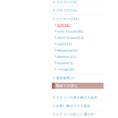
コスプレ(74)
プチプラ(15)
メーカー(235)
ICK(36)
Inno Vision(80)
NEO Vision(53)
G&G(10)
Migwang(4)
Belmor(11)
Dueba(3)
その他(38)
追加送料(1)
初めての方に
カラコンの個人輸入※必読
お買い物ガイド※必読
カラコンの正しい選び方