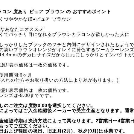
ラコン 度あり ピュア ブラウン の おすすめポイント
くつややかな瞳●ピュア ブラウン
んなあなたにオススメ'
くてパッチリ目になれるブラウンカラコンが欲しかった人に
しっかりしたブラックのフチと内側にデザインされたもよう
の淡いブラウンオレンジがキレイに発色するツーカラーレン
14.4mmのデカ目サイズだから目元にしっかりとインパクト
注意!!表示価格は一枚の価格です。
使用期間:6ヶ月
手入れの仕方やお取り扱いの方法により差があります。)
注意!!表示価格は一枚の価格です。
レンズは-8.00までです。
しのご注文は度数0.00を選択してください。
によってはご入金確認後メーカーで受注生産となります。通常
金確認時期は決済方法によって異なります。2営業日〜4営業
もってご注文ください。
日および韓国の祝日、旧正月(2月)、秋夕(9月)は休業です。