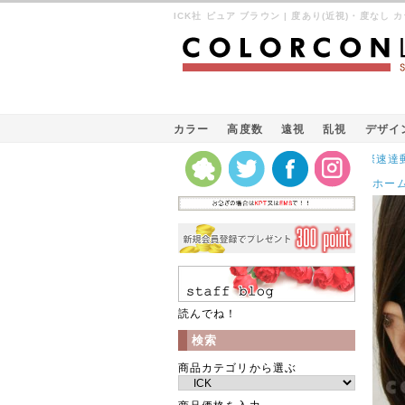
ICK社 ピュア ブラウン | 度あり(近視)・度なし カ
カラー
高度数
遠視
乱視
デザイ
Kパケット（韓国の国際速達郵便）発送を無料
ホー
読んでね！
検索
商品カテゴリから選ぶ