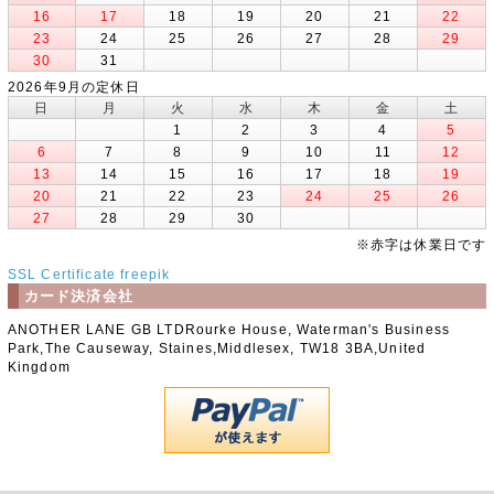
16
17
18
19
20
21
22
23
24
25
26
27
28
29
30
31
2026年9月の定休日
日
月
火
水
木
金
土
1
2
3
4
5
6
7
8
9
10
11
12
13
14
15
16
17
18
19
20
21
22
23
24
25
26
27
28
29
30
※赤字は休業日です
SSL Certificate
freepik
カード決済会社
ANOTHER LANE GB LTDRourke House, Waterman's Business
Park,The Causeway, Staines,Middlesex, TW18 3BA,United
Kingdom