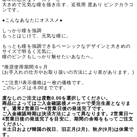
大きめで元気な瞳を描き出す、近視用 度あり ピンクカラコ
ンです。
●こんなあなたにオススメ●
しっかり瞳を強調
もっとはじけて、元気な瞳に。
もっとも瞳を強調できるベーシックなデザインと大きめの
サイズで明るく元気に。
瞳のピンクもしっかり魅せたいあなたへ。
*推奨使用期間:6ヶ月
(お手入れの仕方やお取り扱いの方法により差があります。)
*ご注意!!表示価格は一枚の価格です。
このレンズは-8.00までです。
度なしのご注文は度数0.00を選択してください。
商品によってはご入金確認後メーカーで受注生産となりま
す。通常2営業日〜4営業日後の発送完了です。
ご入金確認時期は決済方法によって異なります。2営業日〜
4営業日後の発送完了を目安に、期間の余裕をもってご注文
ください。
※土日および韓国の祝日、旧正月(2月)、秋夕(9月)は休業で
す。