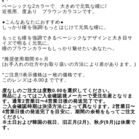
ベーシックな2カラーで、大きめで元気な瞳に!
近視用、度あり ブラウンカラコンです。
●こんなあなたにおすすめ●
しっかり瞳を強調!もっとはじけて元気な瞳に。
もっとも瞳を強調できるベーシックなデザインと大き目サ
イズで明るく元気に。
瞳のブラウンカラーもしっかり魅せたいあなたへ。
*推奨使用期間:6ヶ月
(お手入れの仕方やお取り扱いの方法により差があります。)
*ご注意!!表示価格は一枚の価格です。
このレンズは-8.00までです。
度なしのご注文は度数0.00を選択してください。
商品によってはご入金確認後メーカーで受注生産となりま
す。通常2営業日〜4営業日後の発送完了です。
ご入金確認時期は決済方法によって異なります。2営業日〜
4営業日後の発送完了を目安に、期間の余裕をもってご注文
ください。
※土日および韓国の祝日、旧正月(2月)、秋夕(9月)は休業で
す。