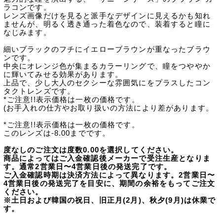
ラコンです。
レンズ画像だけを見ると派手なデザインに見えるかも知れ
ませんが、明るく透き通った着色なので、装着すると瞳に
なじみます。
細いブラックのフチにイエローブラウンが重なったブラウ
ンです。
中央にオレンジ色が集まるカラーリングで、瞳をつややか
に輝いてみせる効果があります。
上品で、少し大人のセクシーな雰囲気にをプラスしたコン
タクトレンズです。
*ご注意!!表示価格は一枚の価格です。
(お手入れの仕方やお取り扱いの方法により差があります。
*ご注意!!表示価格は一枚の価格です。
このレンズは-8.00までです。
度なしのご注文は度数0.00を選択してください。
商品によってはご入金確認後メーカーで受注生産となりま
す。通常2営業日〜4営業日後の発送完了です。
ご入金確認時期は決済方法によって異なります。2営業日〜
4営業日後の発送完了を目安に、期間の余裕をもってご注文
ください。
※土日および韓国の祝日、旧正月(2月)、秋夕(9月)は休業で
す。