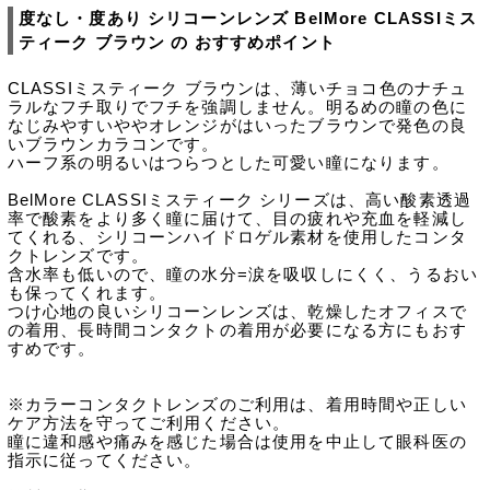
度なし・度あり シリコーンレンズ BelMore CLASSIミス
ティーク ブラウン の おすすめポイント
CLASSIミスティーク ブラウンは、薄いチョコ色のナチュ
ラルなフチ取りでフチを強調しません。明るめの瞳の色に
なじみやすいややオレンジがはいったブラウンで発色の良
いブラウンカラコンです。
ハーフ系の明るいはつらつとした可愛い瞳になります。
BelMore CLASSIミスティーク シリーズは、高い酸素透過
率で酸素をより多く瞳に届けて、目の疲れや充血を軽減し
てくれる、シリコーンハイドロゲル素材を使用したコンタ
クトレンズです。
含水率も低いので、瞳の水分=涙を吸収しにくく、うるおい
も保ってくれます。
つけ心地の良いシリコーンレンズは、乾燥したオフィスで
の着用、長時間コンタクトの着用が必要になる方にもおす
すめです。
※カラーコンタクトレンズのご利用は、着用時間や正しい
ケア方法を守ってご利用ください。
瞳に違和感や痛みを感じた場合は使用を中止して眼科医の
指示に従ってください。