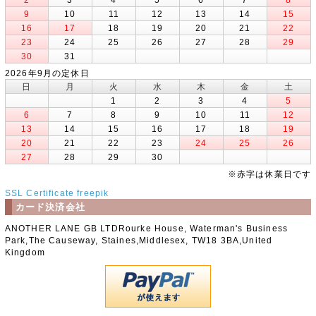
9
10
11
12
13
14
15
16
17
18
19
20
21
22
23
24
25
26
27
28
29
30
31
2026年9月の定休日
日
月
火
水
木
金
土
1
2
3
4
5
6
7
8
9
10
11
12
13
14
15
16
17
18
19
20
21
22
23
24
25
26
27
28
29
30
※赤字は休業日です
SSL Certificate
freepik
カード決済会社
ANOTHER LANE GB LTDRourke House, Waterman's Business
Park,The Causeway, Staines,Middlesex, TW18 3BA,United
Kingdom