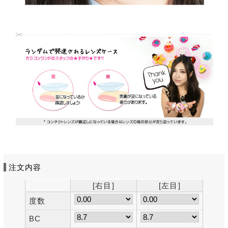
注文内容
[右目]
[左目]
度数
BC