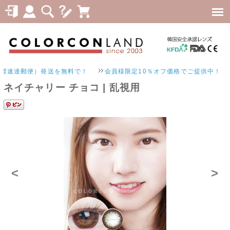
便）発送を無料で！
会員様限定10％オフ価格でご提供中！
ネイチャリー チョコ | 乱視用
<
>