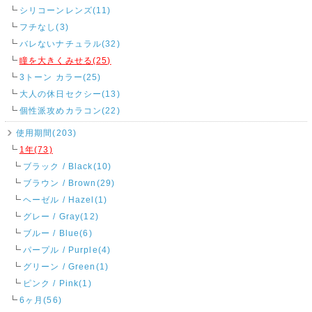
シリコーンレンズ(11)
フチなし(3)
バレないナチュラル(32)
瞳を大きくみせる(25)
3トーン カラー(25)
大人の休日セクシー(13)
個性派攻めカラコン(22)
使用期間(203)
1年(73)
ブラック / Black(10)
ブラウン / Brown(29)
ヘーゼル / Hazel(1)
グレー / Gray(12)
ブルー / Blue(6)
パープル / Purple(4)
グリーン / Green(1)
ピンク / Pink(1)
6ヶ月(56)