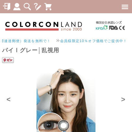
達郵便）発送を無料で！
会員様限定10％オフ価格でご提供中！
パイⅠグレー│乱視用
<
>