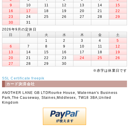
9
10
11
12
13
14
15
16
17
18
19
20
21
22
23
24
25
26
27
28
29
30
31
2026年9月の定休日
日
月
火
水
木
金
土
1
2
3
4
5
6
7
8
9
10
11
12
13
14
15
16
17
18
19
20
21
22
23
24
25
26
27
28
29
30
※赤字は休業日です
SSL Certificate
freepik
カード決済会社
ANOTHER LANE GB LTDRourke House, Waterman's Business
Park,The Causeway, Staines,Middlesex, TW18 3BA,United
Kingdom